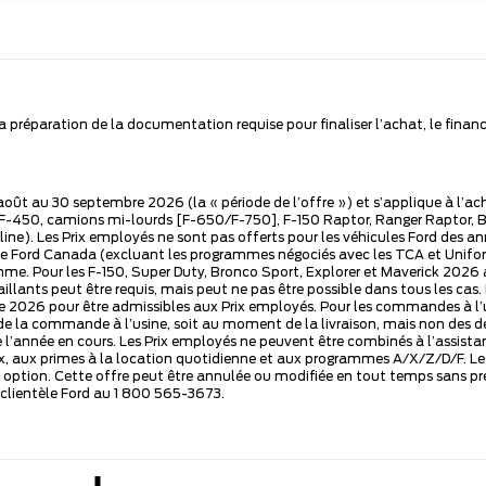
 la préparation de la documentation requise pour finaliser l’achat, le fi
r août au 30 septembre 2026 (la « période de l’offre ») et s’applique à l’a
y F-450, camions mi-lourds [F-650/F-750], F-150 Raptor, Ranger Raptor, 
noline). Les Prix employés ne sont pas offerts pour les véhicules Ford de
Ford Canada (excluant les programmes négociés avec les TCA et Unifor). 
mme. Pour les F-150, Super Duty, Bronco Sport, Explorer et Maverick 2026 a
illants peut être requis, mais peut ne pas être possible dans tous les c
2026 pour être admissibles aux Prix employés. Pour les commandes à l’usi
e la commande à l’usine, soit au moment de la livraison, mais non des d
l’année en cours. Les Prix employés ne peuvent être combinés à l’assistan
x primes à la location quotidienne et aux programmes A/X/Z/D/F. Les vé
 option. Cette offre peut être annulée ou modifiée en tout temps sans pr
a clientèle Ford au 1 800 565-3673.