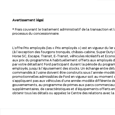
Avertissement légal
* Frais couvrant le traitement administratif de la transaction et
processus du concessionnaire.
L’offre Prix employés (les « Prix employés ») est en vigueur du 1e
(à l’exception des fourgons tronqués, châssis-cabine, Super Dut
Horse SC, Escape, Transit, E-Transit, véhicules récréatifs et Eco
aux prix du programme A habituellement offerts aux employés de 
par votre détaillant Ford participant durant la période du progra
employés, jusqu’à l’épuisement des stocks. Un échange entre déta
commandés à l’usine doivent être construits sous l’année-modèle 
promotionnelles admissibles de Ford en vigueur soit au moment d
s’appliquent pas aux véhicules d’une année-modèle différente de 
gouvernements, au programme de primes aux parcs commerciaux, au
supplémentaires, de caractéristiques et d’équipements offerts en
obtenir tous les détails ou appelez le Centre des relations avec l