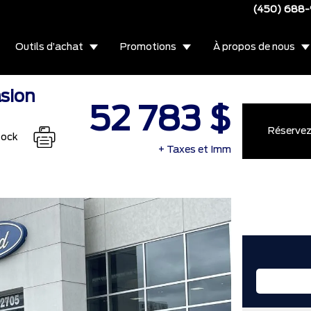
(450) 688
Outils d’achat
Promotions
À propos de nous
sion
52 783 $
Réservez 
tock
+ Taxes et Imm