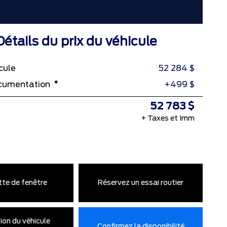
Détails du prix du véhicule
icule
52 284 $
*
ocumentation
+499 $
52 783 $
+ Taxes et Imm
tte de fenêtre
Réservez un essai routier
ion du véhicule
Confirmez la disponibilité