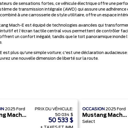
teurs de sensations fortes, ce véhicule électrique offre une per
stème de transmission intégrale (AWD) qui assure une adhérence e
 combiné à une carrosserie de style utilitaire, offre un espace in
Mustang Mach-E est équipé de technologies avancées qui transforme
ntuitif et l'écran tactile central vous permettent de contrôler fac
ffrent un confort inégalé, tandis que le toit panoramique inonde l
e.
est plus qu'une simple voiture; c'est une déclaration audacieuse 
rez une nouvelle dimension de liberté sur la route.
ON
2025
Ford
PRIX ​​DU VÉHICULE:
OCCASION
2025
Ford
Mustang Mach-E
50 034 $
Mustang Mach-E
50 533 $
Select
+ TAXES ET IMM