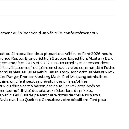
nancement ou la location d’un véhicule, conformément aux
chat ou à la location de la plupart des véhicules Ford 2026 neufs
Bronco Raptor, Bronco édition Stroppe, Expedition, Mustang Dark
s années-modèles 2025 et 2027. Les Prix employés correspondent
Le véhicule neuf doit être en stock, livré ou commandé à l’usine
dmissibles, seuls les véhicules en stock sont admissibles aux Prix
as. Les Ranger, Bronco, Mustang Mach-E et Mustang admissibles
ne, un client peut se prévaloir des primes/offres
eux ou d’une combinaison des deux. Les Prix employés ne
ce-compétitivité des prix, aux réductions de prix aux
hicules illustrés peuvent être dotés de couleurs à frais
éavis (sauf au Québec). Consultez votre détaillant Ford pour