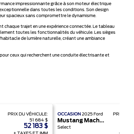
formance impressionnante grâce à son moteur électrique
xceptionnelle dans toutes les conditions. Son design
térieur spacieux sans compromettre le dynamisme.
nt chaque trajet en une expérience connectée. Le tableau
ilement toutes les fonctionnalités du véhicule. Les sièges
'habitacle de lumière naturelle, créant une ambiance
pour ceux qui recherchent une conduite électrisante et
PRIX ​​DU VÉHICULE:
OCCASION
2025
Ford
PRIX ​​DU
51 684 $
Mustang Mach-E
52 183 $
5
Select
+ TAXES ET IMM
+ TAXE