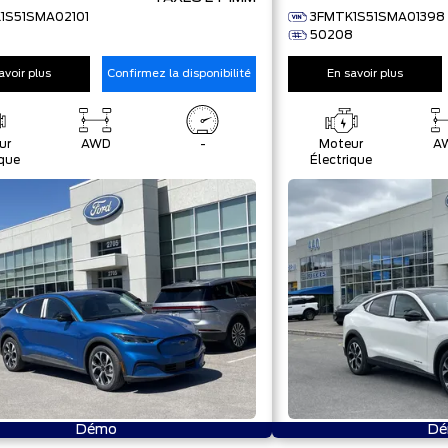
1S51SMA02101
3FMTK1S51SMA01398
50208
avoir plus
Confirmez la disponibilité
En savoir plus
ur
AWD
-
Moteur
A
ique
Électrique
Démo
Dé