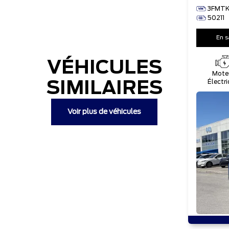
3FMTK
50211
En s
VÉHICULES
Mote
Électr
SIMILAIRES
Voir plus de véhicules