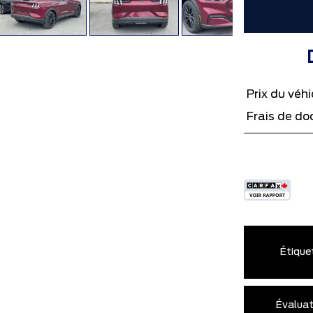
Prix ​​du véh
Frais de d
Étique
Évaluat