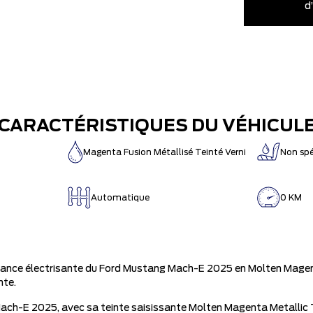
d
CARACTÉRISTIQUES DU VÉHICUL
Magenta Fusion Métallisé Teinté Verni
Non spé
Automatique
0 KM
ance électrisante du Ford Mustang Mach-E 2025 en Molten Magenta
nte.
ch-E 2025, avec sa teinte saisissante Molten Magenta Metallic Tin