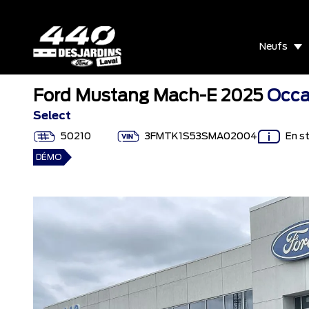
Neufs
Ford Mustang Mach-E 2025
Occa
Select
50210
3FMTK1S53SMA02004
En s
DÉMO