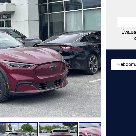
Évalua
Hebdoma