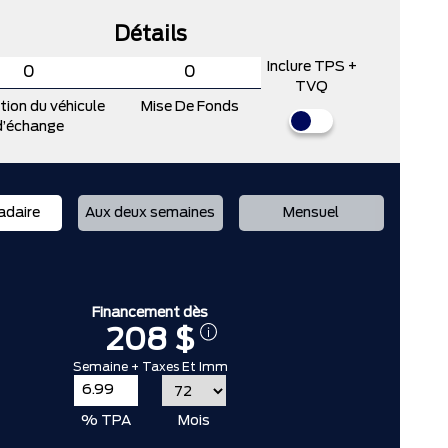
Détails
Inclure TPS +
TVQ
tion du véhicule
Mise De Fonds
d’échange
daire
Aux deux semaines
Mensuel
Financement dès
208 $
Semaine + Taxes Et Imm
% TPA
Mois