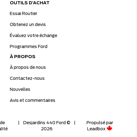
OUTILS D’ACHAT
Essai Routier
Obtenez un devis
Évaluez votre échange
Programmes Ford
À PROPOS
À propos de nous
Contactez-nous
Nouvelles
Avis et commentaires
 de
|
Desjardins 440 Ford ©
|
Propulsé par
lité
2026
Leadbox