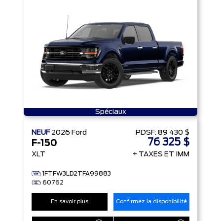
Spéciaux
NEUF
2026
Ford
PDSF:
89 430 $
76 325 $
F-150
XLT
+ TAXES ET IMM
1FTFW3LD2TFA99883
60762
En savoir plus
Confirmez la disponibilité