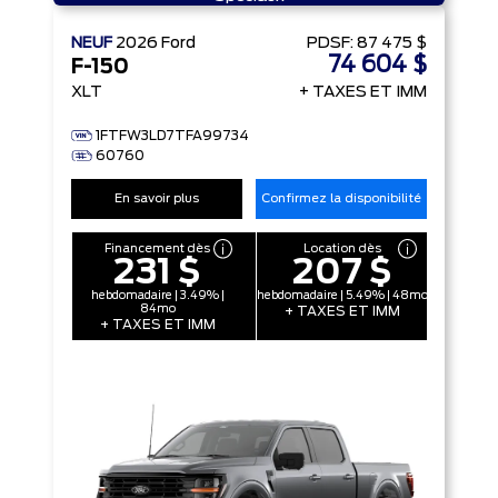
NEUF
2026
Ford
PDSF:
87 475 $
74 604 $
F-150
XLT
+ TAXES ET IMM
1FTFW3LD7TFA99734
60760
En savoir plus
Confirmez la disponibilité
Financement dès
Location dès
231 $
207 $
hebdomadaire | 3.49% |
hebdomadaire | 5.49% | 48mo
84mo
+ TAXES ET IMM
+ TAXES ET IMM