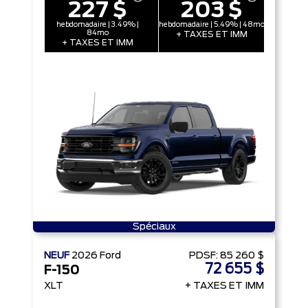
227 $
203 $
hebdomadaire | 3.49% |
hebdomadaire | 5.49% | 48mo
84mo
+ TAXES ET IMM
+ TAXES ET IMM
Spéciaux
NEUF
2026
Ford
PDSF:
85 260 $
72 655 $
F-150
XLT
+ TAXES ET IMM