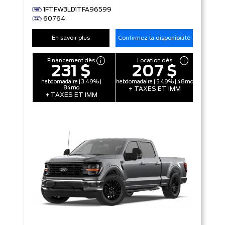
1FTFW3LD1TFA96599
60764
En savoir plus
Confirmez la disponibilité
Financement dès
Location dès
231 $
207 $
hebdomadaire | 3.49% |
hebdomadaire | 5.49% | 48mo
84mo
+ TAXES ET IMM
+ TAXES ET IMM