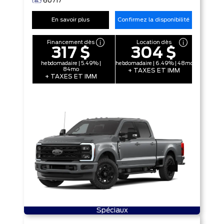
60717
En savoir plus
Confirmez la disponibilité
Financement dès
Location dès
317 $
304 $
hebdomadaire | 5.49% |
hebdomadaire | 6.49% | 48mo
84mo
+ TAXES ET IMM
+ TAXES ET IMM
Spéciaux