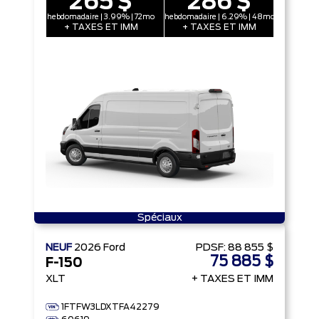
265 $
286 $
hebdomadaire | 3.99% | 72mo
hebdomadaire | 6.29% | 48mo
+ TAXES ET IMM
+ TAXES ET IMM
Spéciaux
NEUF
2026
Ford
PDSF:
88 855 $
75 885 $
F-150
XLT
+ TAXES ET IMM
1FTFW3LDXTFA42279