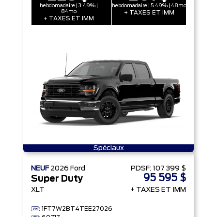
hebdomadaire | 3.49% |
hebdomadaire | 5.49% | 48mo
84mo
+ TAXES ET IMM
+ TAXES ET IMM
Spéciaux
NEUF
2026
Ford
PDSF:
107 399 $
95 595 $
Super Duty
XLT
+ TAXES ET IMM
1FT7W2BT4TEE27026