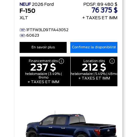
NEUF
2026
Ford
PDSF:
89 480 $
76 375 $
F-150
XLT
+ TAXES ET IMM
1FTFW3LD9TFA43052
60623
En savoir plus
Confirmez la disponibilité
Financement dès
Location dès
237 $
212 $
hebdomadaire | 3.49% |
hebdomadaire | 5.49% | 48mo
84mo
+ TAXES ET IMM
+ TAXES ET IMM