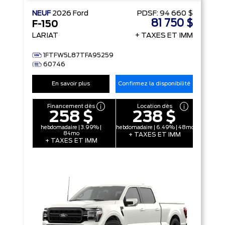
NEUF
2026
Ford
PDSF:
94 660 $
81 750 $
F-150
LARIAT
+ TAXES ET IMM
1FTFW5L87TFA95259
60746
En savoir plus
Confirmez la disponibilité
Financement dès
Location dès
258 $
238 $
hebdomadaire | 3.99% |
hebdomadaire | 6.49% | 48mo
84mo
+ TAXES ET IMM
+ TAXES ET IMM