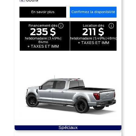
60619
En savoir plus
Confirmez la disponibilité
Financement dès
Location dès
235 $
211 $
hebdomadaire | 3.49% |
hebdomadaire | 5.49% | 48mo
84mo
+ TAXES ET IMM
+ TAXES ET IMM
Spéciaux