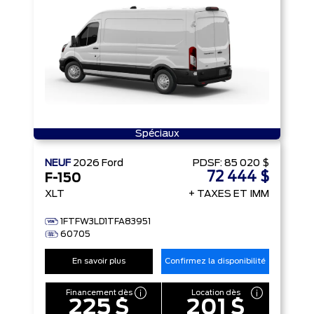
Spéciaux
NEUF
2026
Ford
PDSF:
85 020 $
72 444 $
F-150
XLT
+ TAXES ET IMM
1FTFW3LD1TFA83951
60705
En savoir plus
Confirmez la disponibilité
Financement dès
Location dès
225 $
201 $