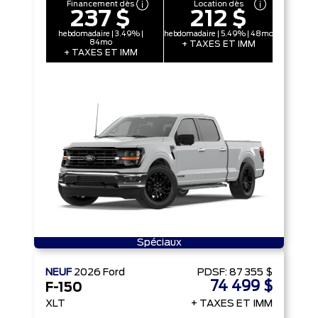
Financement dès
Location dès
237 $
212 $
hebdomadaire | 3.49% |
hebdomadaire | 5.49% | 48mo
84mo
+ TAXES ET IMM
+ TAXES ET IMM
Spéciaux
NEUF
2026
Ford
PDSF:
87 355 $
74 499 $
F-150
XLT
+ TAXES ET IMM