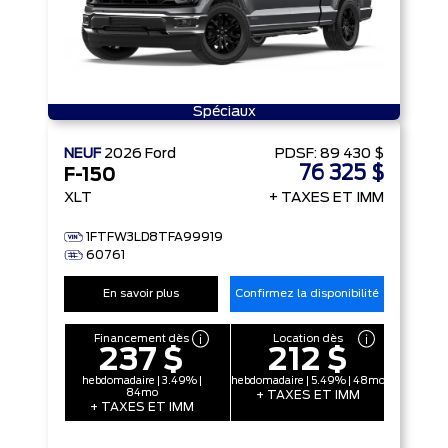
Spéciaux
NEUF
2026
Ford
PDSF:
89 430 $
76 325 $
F-150
XLT
+ TAXES ET IMM
1FTFW3LD8TFA99919
60761
En savoir plus
Confirmez la disponibilité
Financement dès
Location dès
237 $
212 $
hebdomadaire | 3.49% |
hebdomadaire | 5.49% | 48mo
84mo
+ TAXES ET IMM
+ TAXES ET IMM