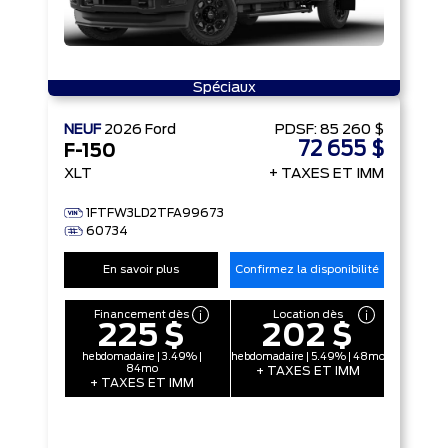
Spéciaux
NEUF
2026
Ford
PDSF:
85 260 $
72 655 $
F-150
XLT
+ TAXES ET IMM
1FTFW3LD2TFA99673
60734
En savoir plus
Confirmez la disponibilité
Financement dès
Location dès
225 $
202 $
hebdomadaire | 3.49% |
hebdomadaire | 5.49% | 48mo
84mo
+ TAXES ET IMM
+ TAXES ET IMM