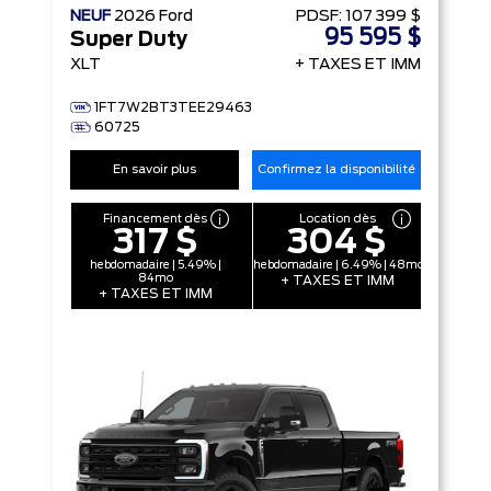
NEUF
2026
Ford
PDSF:
107 399 $
95 595 $
Super Duty
XLT
+ TAXES ET IMM
1FT7W2BT3TEE29463
60725
En savoir plus
Confirmez la disponibilité
Financement dès
Location dès
317 $
304 $
hebdomadaire | 5.49% |
hebdomadaire | 6.49% | 48mo
84mo
+ TAXES ET IMM
+ TAXES ET IMM