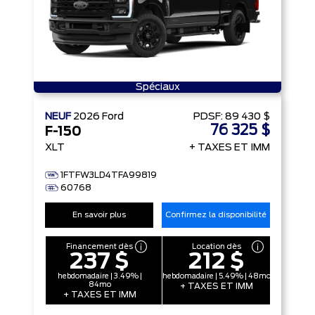
Spéciaux
NEUF
2026
Ford
PDSF:
89 430 $
76 325 $
F-150
XLT
+ TAXES ET IMM
1FTFW3LD4TFA99819
60768
En savoir plus
Confirmez la disponibilité
Financement dès
Location dès
237 $
212 $
hebdomadaire | 3.49% |
hebdomadaire | 5.49% | 48mo
84mo
+ TAXES ET IMM
+ TAXES ET IMM