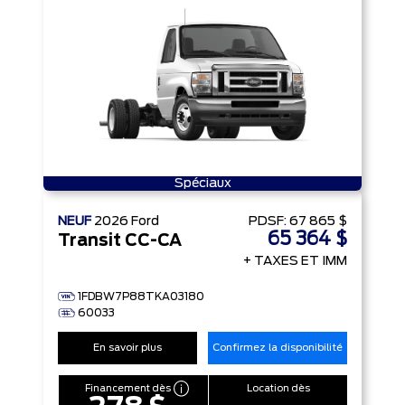
Spéciaux
NEUF
2026
Ford
PDSF:
67 865 $
65 364 $
Transit CC-CA
+ TAXES ET IMM
1FDBW7P88TKA03180
60033
En savoir plus
Confirmez la disponibilité
Financement dès
Location dès