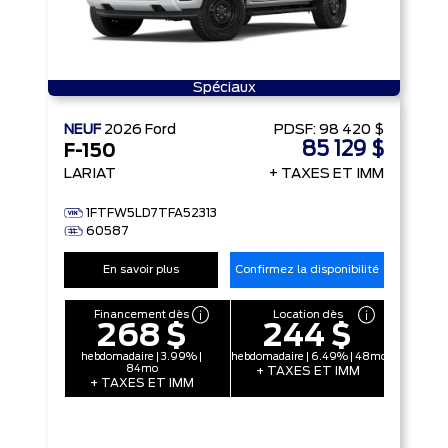
Spéciaux
NEUF
2026
Ford
PDSF:
98 420 $
85 129 $
F-150
LARIAT
+ TAXES ET IMM
1FTFW5LD7TFA52313
60587
En savoir plus
Confirmez la disponibilité
Financement dès
Location dès
268 $
244 $
hebdomadaire | 3.99% |
hebdomadaire | 6.49% | 48mo
84mo
+ TAXES ET IMM
+ TAXES ET IMM