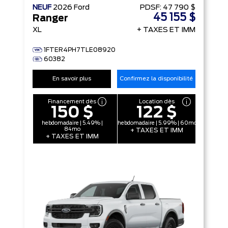
NEUF
2026
Ford
PDSF:
47 790 $
45 155 $
Ranger
XL
+ TAXES ET IMM
1FTER4PH7TLE08920
60382
En savoir plus
Confirmez la disponibilité
Financement dès
Location dès
150 $
122 $
hebdomadaire | 5.49% |
hebdomadaire | 5.99% | 60mo
84mo
+ TAXES ET IMM
+ TAXES ET IMM