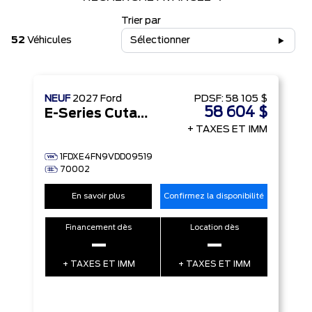
Trier par
52
Véhicules
Sélectionner
NEUF
2027
Ford
PDSF:
58 105 $
58 604 $
E-Series Cutaway
+ TAXES ET IMM
1FDXE4FN9VDD09519
70002
En savoir plus
Confirmez la disponibilité
Financement dès
Location dès
–
–
+ TAXES ET IMM
+ TAXES ET IMM