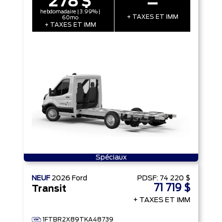
278 $
–
hebdomadaire | 3.99% |
+ TAXES ET IMM
60mo
+ TAXES ET IMM
Spéciaux
NEUF
2026
Ford
PDSF:
74 220 $
71 719 $
Transit
+ TAXES ET IMM
1FTBR2X89TKA48739