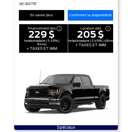
60731
En savoir plus
Confirmez la disponibilité
Financement dès
Location dès
229 $
205 $
hebdomadaire | 3.49% |
hebdomadaire | 5.49% | 48mo
84mo
+ TAXES ET IMM
+ TAXES ET IMM
Spéciaux