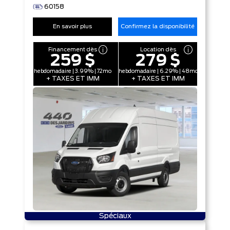
60158
En savoir plus
Confirmez la disponibilité
Financement dès
Location dès
259 $
279 $
hebdomadaire | 3.99% | 72mo
hebdomadaire | 6.29% | 48mo
+ TAXES ET IMM
+ TAXES ET IMM
Spéciaux