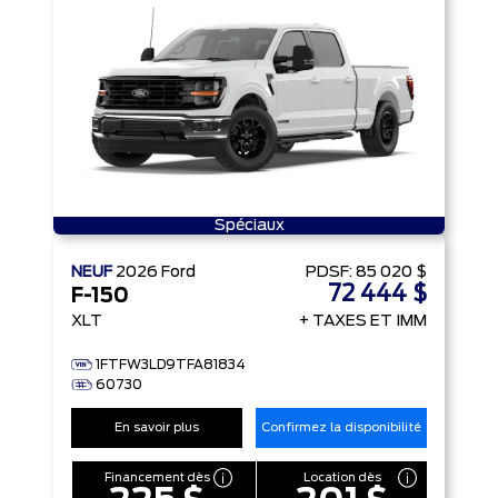
Spéciaux
NEUF
2026
Ford
PDSF:
85 020 $
72 444 $
F-150
XLT
+ TAXES ET IMM
1FTFW3LD9TFA81834
60730
En savoir plus
Confirmez la disponibilité
Financement dès
Location dès