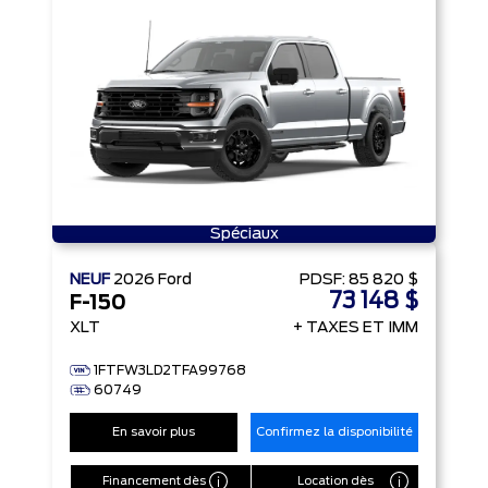
Spéciaux
NEUF
2026
Ford
PDSF:
85 820 $
73 148 $
F-150
XLT
+ TAXES ET IMM
1FTFW3LD2TFA99768
60749
En savoir plus
Confirmez la disponibilité
Financement dès
Location dès