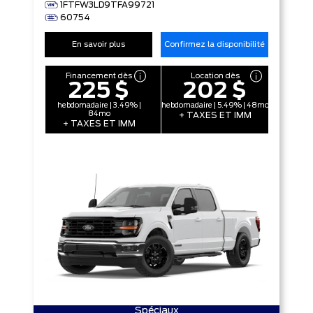
1FTFW3LD9TFA99721
60754
En savoir plus
Confirmez la disponibilité
Financement dès
Location dès
225 $
202 $
hebdomadaire | 3.49% |
hebdomadaire | 5.49% | 48mo
84mo
+ TAXES ET IMM
+ TAXES ET IMM
Spéciaux