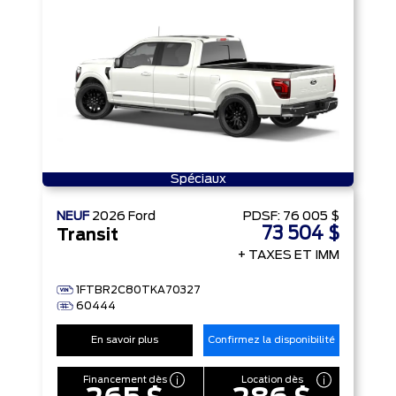
Spéciaux
NEUF
2026
Ford
PDSF:
76 005 $
73 504 $
Transit
+ TAXES ET IMM
1FTBR2C80TKA70327
60444
En savoir plus
Confirmez la disponibilité
Financement dès
Location dès