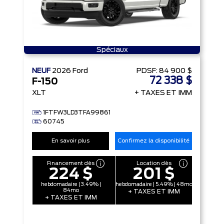
Spéciaux
NEUF
2026
Ford
PDSF:
84 900 $
72 338 $
F-150
XLT
+ TAXES ET IMM
1FTFW3LD3TFA99861
60745
En savoir plus
Confirmez la disponibilité
Financement dès
Location dès
224 $
201 $
hebdomadaire | 3.49% |
hebdomadaire | 5.49% | 48mo
84mo
+ TAXES ET IMM
+ TAXES ET IMM