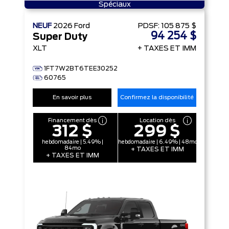
Spéciaux
NEUF
2026
Ford
PDSF:
105 875 $
94 254 $
Super Duty
XLT
+ TAXES ET IMM
1FT7W2BT6TEE30252
60765
En savoir plus
Confirmez la disponibilité
Financement dès
Location dès
312 $
299 $
hebdomadaire | 5.49% |
hebdomadaire | 6.49% | 48mo
84mo
+ TAXES ET IMM
+ TAXES ET IMM