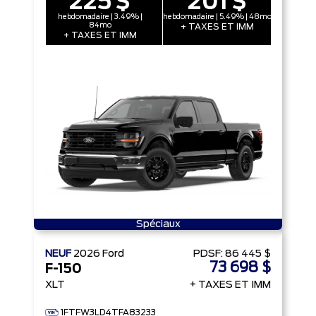
225 $
201 $
hebdomadaire | 3.49% |
hebdomadaire | 5.49% | 48mo
84mo
+ TAXES ET IMM
+ TAXES ET IMM
Spéciaux
NEUF
2026
Ford
PDSF:
86 445 $
73 698 $
F-150
XLT
+ TAXES ET IMM
1FTFW3LD4TFA83233