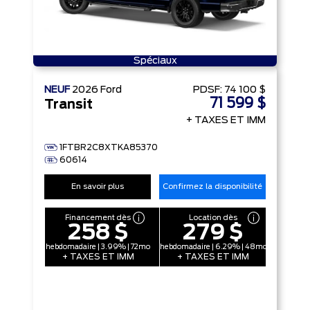
Spéciaux
NEUF
2026
Ford
PDSF:
74 100 $
71 599 $
Transit
+ TAXES ET IMM
1FTBR2C8XTKA85370
60614
En savoir plus
Confirmez la disponibilité
Financement dès
Location dès
258 $
279 $
hebdomadaire | 3.99% | 72mo
hebdomadaire | 6.29% | 48mo
+ TAXES ET IMM
+ TAXES ET IMM