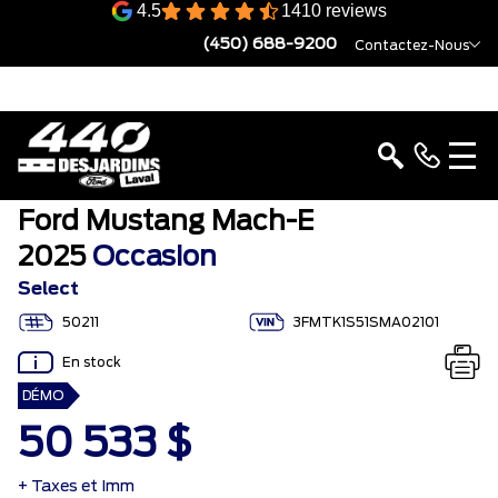
4.5
1410 reviews
(450) 688-9200
Contactez-Nous
Ford Mustang Mach-E
2025
Occasion
Select
50211
3FMTK1S51SMA02101
En stock
DÉMO
50 533 $
+ Taxes et Imm