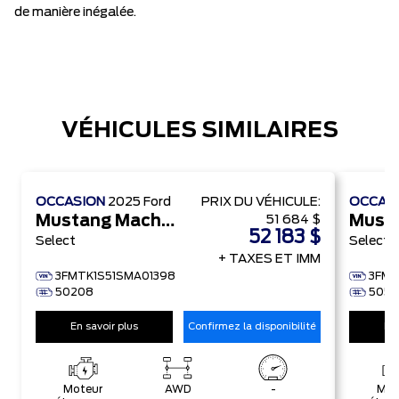
de manière inégalée.
VÉHICULES SIMILAIRES
OCCASION
2025
Ford
PRIX ​​DU VÉHICULE:
OCCAS
Mustang Mach-E
51 684 $
52 183 $
Select
Select
+ TAXES ET IMM
3FMTK1S51SMA01398
3FMT
50208
505
En savoir plus
Confirmez la disponibilité
En 
Moteur
AWD
-
Mot