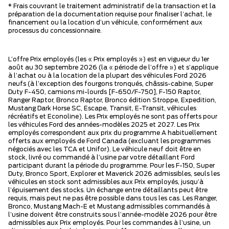
* Frais couvrant le traitement administratif de la transaction et la
préparation de la documentation requise pour finaliser l’achat, le
financement ou la location d’un véhicule, conformément aux
processus du concessionnaire.
L’offre Prix employés (les « Prix employés ») est en vigueur du 1er
août au 30 septembre 2026 (la « période de l’offre ») et s’applique
à l’achat ou à la location de la plupart des véhicules Ford 2026
neufs (à l’exception des fourgons tronqués, châssis-cabine, Super
Duty F-450, camions mi-lourds [F-650/F-750], F-150 Raptor,
Ranger Raptor, Bronco Raptor, Bronco édition Stroppe, Expedition,
Mustang Dark Horse SC, Escape, Transit, E-Transit, véhicules
récréatifs et Econoline). Les Prix employés ne sont pas offerts pour
les véhicules Ford des années-modèles 2025 et 2027. Les Prix
employés correspondent aux prix du programme A habituellement
offerts aux employés de Ford Canada (excluant les programmes
négociés avec les TCA et Unifor). Le véhicule neuf doit être en
stock, livré ou commandé à l’usine par votre détaillant Ford
participant durant la période du programme. Pour les F-150, Super
Duty, Bronco Sport, Explorer et Maverick 2026 admissibles, seuls les
véhicules en stock sont admissibles aux Prix employés, jusqu’à
l’épuisement des stocks. Un échange entre détaillants peut être
requis, mais peut ne pas être possible dans tous les cas. Les Ranger,
Bronco, Mustang Mach-E et Mustang admissibles commandés à
l’usine doivent être construits sous l’année-modèle 2026 pour être
admissibles aux Prix employés. Pour les commandes à l’usine, un