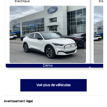
Électrique
Élect
Démo
Voir plus de véhicules
Avertissement légal