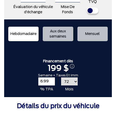
TVQ
Évaluation du véhicule
Mise De
d’échange
Fonds
Aux deux
Hebdomadaire
Mensuel
semaines
Financement dès
199 $
Semaine + Taxes Et Imm
% TPA
Mois
Détails du prix du véhicule