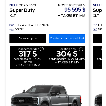
NEUF
2026
Ford
PDSF:
107 399 $
NEUF
2
95 595 $
Super Duty
Super
XLT
+ TAXES ET IMM
XLT
1FT7W2BT4TEE27026
1FT7
60717
6072
En savoir plus
Confirmez la disponibilité
En 
Financement dès
Location dès
Fina
317 $
304 $
3
hebdomadaire | 5.49% |
hebdomadaire | 6.49% | 48mo
hebdoma
84mo
+ TAXES ET IMM
+ TAXES ET IMM
+ TA