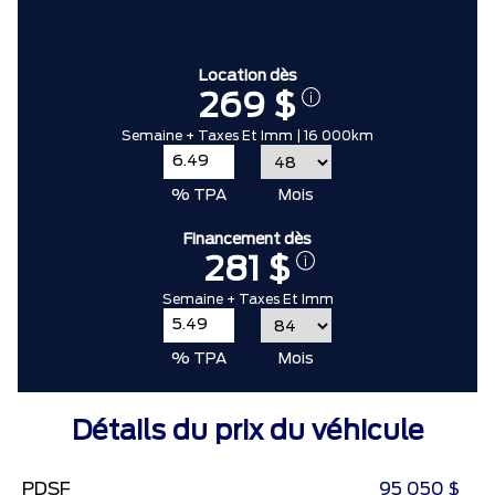
Location dès
269 $
Semaine + Taxes Et Imm | 16 000km
% TPA
Mois
Financement dès
281 $
Semaine + Taxes Et Imm
% TPA
Mois
Détails du prix du véhicule
PDSF
95 050 $