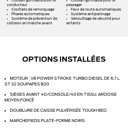
Coussin gonflable pour le
Coussin gonflable pour le
conducteur
passager
Crochets de remorquage
Feux de route automatiques
Phares automatiques
Système antipatinage
Système de prévention de
Verrouillage de sécurité pour
collision en marche avant
enfants
OPTIONS INSTALLÉES
MOTEUR : V8 POWER STROKE TURBO DIESEL DE 6,7 L
ST 32 SOUPAPES B20
SIÈGES AVANT 40/CONSOLE/40 EN TISSU, ARDOISE
MOYEN FONCÉ
DOUBLURE DE CAISSE PULVÉRISÉE TOUGH BED
MARCHEPIEDS PLATE-FORME NOIRS