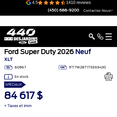
4.5
1410 reviews
(450) 688-9200
Contactez-Nous
Ford Super Duty 2026
Neuf
XLT
60867
1FT7W2BT1TEE69430
En stock
SPÉCIAUX
84 617 $
+ Taxes et Imm