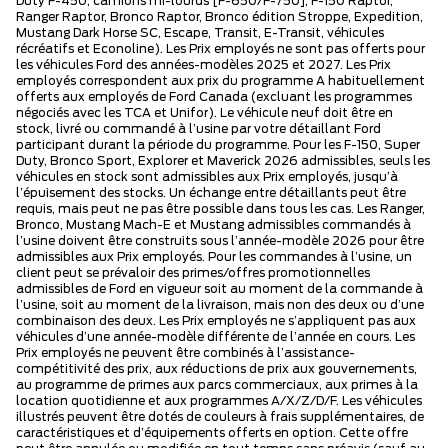
Duty F-450, camions mi-lourds [F-650/F-750], F-150 Raptor,
Ranger Raptor, Bronco Raptor, Bronco édition Stroppe, Expedition,
Mustang Dark Horse SC, Escape, Transit, E-Transit, véhicules
récréatifs et Econoline). Les Prix employés ne sont pas offerts pour
les véhicules Ford des années-modèles 2025 et 2027. Les Prix
employés correspondent aux prix du programme A habituellement
offerts aux employés de Ford Canada (excluant les programmes
négociés avec les TCA et Unifor). Le véhicule neuf doit être en
stock, livré ou commandé à l’usine par votre détaillant Ford
participant durant la période du programme. Pour les F-150, Super
Duty, Bronco Sport, Explorer et Maverick 2026 admissibles, seuls les
véhicules en stock sont admissibles aux Prix employés, jusqu’à
l’épuisement des stocks. Un échange entre détaillants peut être
requis, mais peut ne pas être possible dans tous les cas. Les Ranger,
Bronco, Mustang Mach-E et Mustang admissibles commandés à
l’usine doivent être construits sous l’année-modèle 2026 pour être
admissibles aux Prix employés. Pour les commandes à l’usine, un
client peut se prévaloir des primes/offres promotionnelles
admissibles de Ford en vigueur soit au moment de la commande à
l’usine, soit au moment de la livraison, mais non des deux ou d’une
combinaison des deux. Les Prix employés ne s’appliquent pas aux
véhicules d’une année-modèle différente de l’année en cours. Les
Prix employés ne peuvent être combinés à l’assistance-
compétitivité des prix, aux réductions de prix aux gouvernements,
au programme de primes aux parcs commerciaux, aux primes à la
location quotidienne et aux programmes A/X/Z/D/F. Les véhicules
illustrés peuvent être dotés de couleurs à frais supplémentaires, de
caractéristiques et d’équipements offerts en option. Cette offre