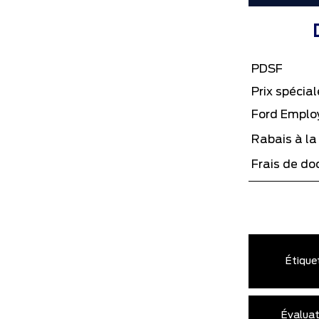
PDSF
Prix spécial
Ford Employ
Rabais à la 
Frais de d
Étique
Évaluat