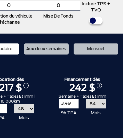
Inclure TPS +
TVQ
tion du véhicule
Mise De Fonds
d’échange
daire
Aux deux semaines
Mensuel
ocation dès
Financement dès
217 $
242 $
 + Taxes Et Imm |
Semaine + Taxes Et Imm
16 000km
% TPA
Mois
PA
Mois