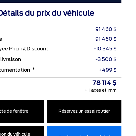
Détails du prix du véhicule
91 460 $
e
91 460 $
ee Pricing Discount
-10 345 $
livraison
-3 500 $
*
ocumentation
+499 $
78 114 $
+ Taxes et Imm
tte de fenêtre
Réservez un essai routier
ion du véhicule