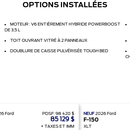
OPTIONS INSTALLÉES
MOTEUR : V6 ENTIÈREMENT HYBRIDE POWERBOOST
DE 3,5 L
TOIT OUVRANT VITRÉ À 2 PANNEAUX
DOUBLURE DE CAISSE PULVÉRISÉE TOUGH BED
C
26
Ford
PDSF:
98 420 $
NEUF
2026
Ford
85 129 $
F-150
+ TAXES ET IMM
XLT