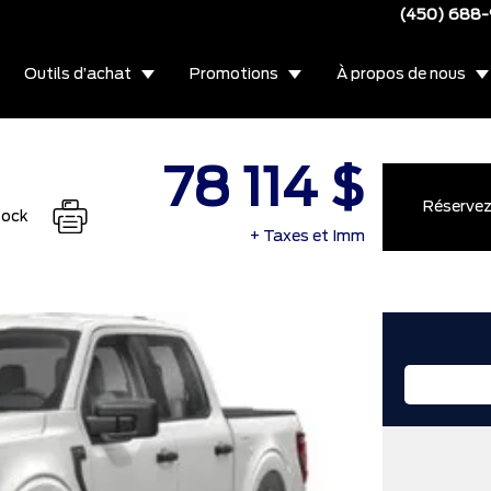
(450) 688
Outils d’achat
Promotions
À propos de nous
78 114 $
Réservez 
tock
+ Taxes et Imm