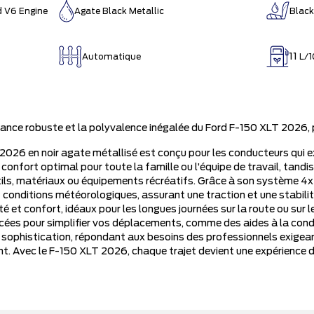
d V6 Engine
Agate Black Metallic
Black
11
Automatique
L/1
ance robuste et la polyvalence inégalée du Ford F-150 XLT 2026, pa
2026 en noir agate métallisé est conçu pour les conducteurs qui e
confort optimal pour toute la famille ou l’équipe de travail, tand
ils, matériaux ou équipements récréatifs. Grâce à son système 4
t conditions météorologiques, assurant une traction et une stabili
é et confort, idéaux pour les longues journées sur la route ou sur 
ées pour simplifier vos déplacements, comme des aides à la conduit
t sophistication, répondant aux besoins des professionnels exigean
nt. Avec le F-150 XLT 2026, chaque trajet devient une expérience d