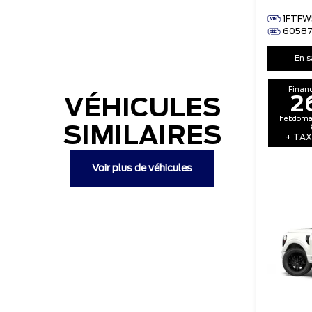
1FTFW
6058
En s
Finan
2
VÉHICULES
hebdomad
SIMILAIRES
+ TAX
Voir plus de véhicules