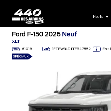
Neufs
Ford F-150 2026
Neuf
XLT
61018
1FTFW3LD1TFB47552
En s
SPÉCIAUX