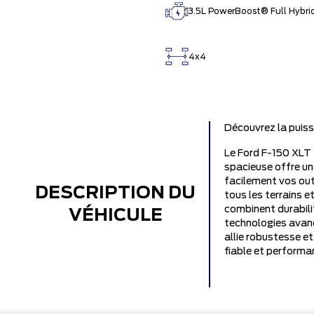
3.5L PowerBoost® Full Hybri
4x4
Découvrez la puiss
Le Ford F-150 XLT 
spacieuse offre un 
facilement vos out
DESCRIPTION DU
tous les terrains e
combinent durabilit
VÉHICULE
technologies avanc
allie robustesse e
fiable et performa