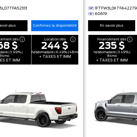
5LD7TFA52313
1FTFW3LDXTFA42279
7
60619
avoir plus
Confirmez la disponibilité
En savoir plus
cement dès
Location dès
Financement dès
68 $
244 $
235 $
aire | 3.99% |
hebdomadaire | 6.49% | 48mo
hebdomadaire | 3.49% |
84mo
84mo
+ TAXES ET IMM
ES ET IMM
+ TAXES ET IMM