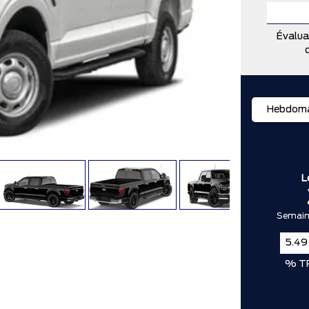
Évalua
Hebdoma
L
Semaine
% T