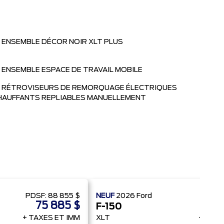
ENSEMBLE DÉCOR NOIR XLT PLUS
ENSEMBLE ESPACE DE TRAVAIL MOBILE
RÉTROVISEURS DE REMORQUAGE ÉLECTRIQUES
HAUFFANTS REPLIABLES MANUELLEMENT
PDSF:
88 855 $
NEUF
2026
Ford
PDSF:
75 885 $
7
F-150
+ TAXES ET IMM
XLT
+ TAXE