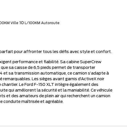
10
00KM Ville
L/100KM Autoroute
rfait pour affronter tous les défis avec style et confort.
xigent performance et fiabilité. Sa cabine SuperCrew
is que sa caisse de 6,5 pieds permet de transporter
x4 et sa transmission automatique, ce camion s’adapte à
té remarquables. Les sièges avant garnis d’ActiveX noir
le chantier. Le Ford F-150 XLT intègre également des
e qui améliorent la sécurité et la maniabilité. Ce véhicule
ts et des amateurs de plein air qui recherchent un camion
e conduite maîtrisée et agréable.