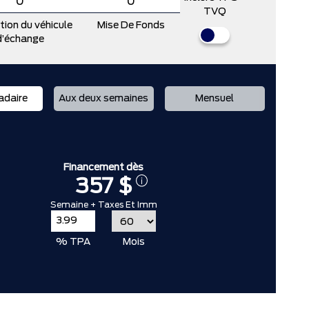
TVQ
tion du véhicule
Mise De Fonds
d’échange
daire
Aux deux semaines
Mensuel
Financement dès
357 $
Semaine + Taxes Et Imm
% TPA
Mois