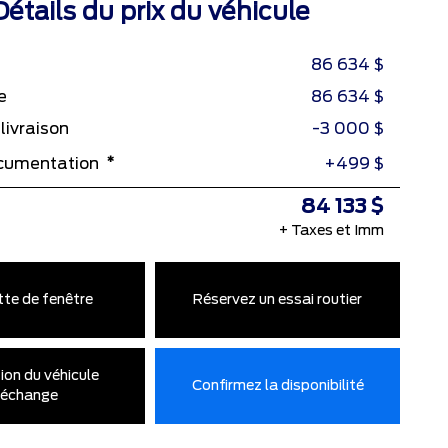
Détails du prix du véhicule
86 634 $
e
86 634 $
livraison
-3 000 $
*
ocumentation
+499 $
84 133 $
+ Taxes et Imm
tte de fenêtre
Réservez un essai routier
ion du véhicule
Confirmez la disponibilité
’échange