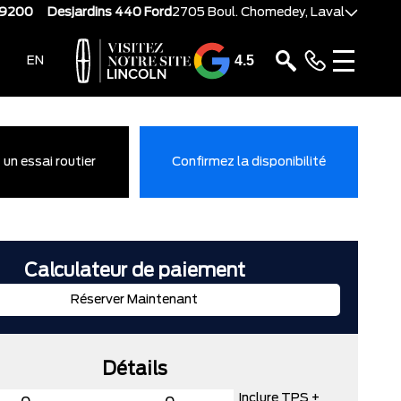
-9200
Desjardins 440 Ford
2705 Boul. Chomedey, Laval
4.5
EN
un essai routier
Confirmez la disponibilité
Calculateur de paiement
Réserver Maintenant
Détails
Inclure TPS +