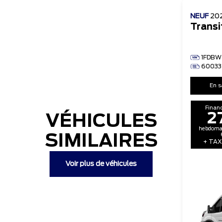
NEUF
20
Transi
1FDBW
60033
En s
Finan
2
VÉHICULES
hebdomad
SIMILAIRES
+ TAX
Voir plus de véhicules