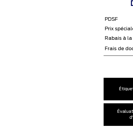
PDSF
Prix spécial
Rabais à la 
Frais de d
Étique
Évaluat
d