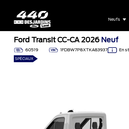
Neufs
Ford Transit CC-CA 2026
Neuf
60519
1FDBW7P8XTKA83937
En s
SPÉCIAUX