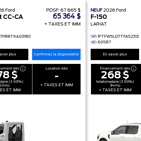
26
Ford
PDSF:
67 865 $
NEUF
2026
Ford
65 364 $
t CC-CA
F-150
+ TAXES ET IMM
LARIAT
7P88TKA03180
1FTFW5LD7TFA52313
60587
avoir plus
Confirmez la disponibilité
En savoir plus
cement dès
Location dès
Financement dès
78 $
268 $
-
aire | 3.99% |
hebdomadaire | 3.99% |
+ TAXES ET IMM
60mo
84mo
ES ET IMM
+ TAXES ET IMM