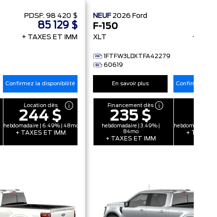
PDSF:
98 420 $
NEUF
2026
Ford
PDSF:
85 129 $
75
F-150
+ TAXES ET IMM
XLT
+ TAXE
1FTFW3LDXTFA42279
60619
Confirmez la disponibilité
En savoir plus
Confirmez la di
Location dès
Financement dès
Location
244 $
235 $
211
hebdomadaire | 6.49% | 48mo
hebdomadaire | 3.49% |
hebdomadaire | 
84mo
+ TAXES ET IMM
+ TAXES 
+ TAXES ET IMM