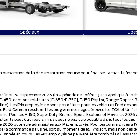
Spéciaux
Spéc
 la préparation de la documentation requise pour finaliser l’achat, le fi
r août au 30 septembre 2026 (la « période de l’offre ») et s’applique à l’a
y F-450, camions mi-lourds [F-650/F-750], F-150 Raptor, Ranger Raptor, 
noline). Les Prix employés ne sont pas offerts pour les véhicules Ford de
Ford Canada (excluant les programmes négociés avec les TCA et Unifor). 
mme. Pour les F-150, Super Duty, Bronco Sport, Explorer et Maverick 2026 a
illants peut être requis, mais peut ne pas être possible dans tous les c
2026 pour être admissibles aux Prix employés. Pour les commandes à l’usi
e la commande à l’usine, soit au moment de la livraison, mais non des d
l’année en cours. Les Prix employés ne peuvent être combinés à l’assistan