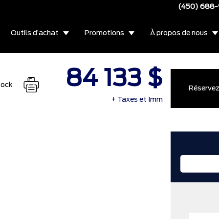
(450) 688
Outils d’achat
Promotions
À propos de nous
84 133 $
tock
Réservez 
+ Taxes et Imm