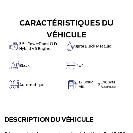
CARACTÉRISTIQUES DU
VÉHICULE
3.5L PowerBoost® Full
Agate Black Metallic
Hybrid V6 Engine
Black
4x4
L/100KM
L/100KM
Automatique
11
10
Ville
Autoroute
DESCRIPTION DU VÉHICULE