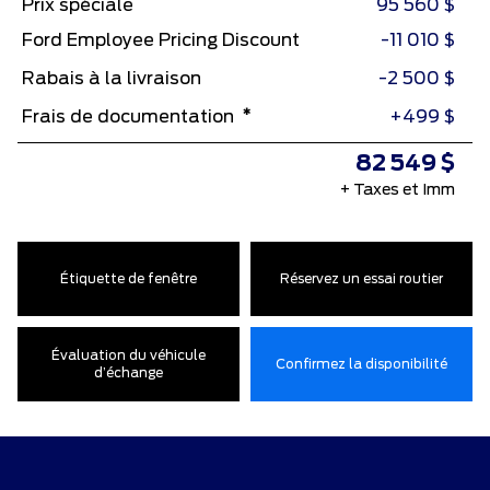
Prix spéciale
95 560 $
Ford Employee Pricing Discount
-11 010 $
Rabais à la livraison
-2 500 $
*
Frais de documentation
+499 $
82 549 $
+ Taxes et Imm
Étiquette de fenêtre
Réservez un essai routier
Évaluation du véhicule
Confirmez la disponibilité
d’échange