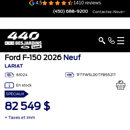
4.5
1410 reviews
(450) 688-9200
Contactez-Nous
Ford F-150 2026
Neuf
LARIAT
61024
1FTFW5LD0TFB55217
En stock
SPÉCIAUX
82 549 $
+ Taxes et Imm