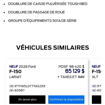
DOUBLURE DE CAISSE PULVÉRISÉE TOUGH BED
DOUBLURE DE PASSAGE DE ROUE
GROUPE D'ÉQUIPEMENTS 501A DE SÉRIE
VÉHICULES SIMILAIRES
NEUF
2026
Ford
PDSF:
98 420 $
NEUF
2
85 129 $
F-150
F-150
LARIAT
+ TAXES ET IMM
XLT
1FTFW5LD7TFA52313
1FTF
60587
6061
En savoir plus
Confirmez la disponibilité
En 