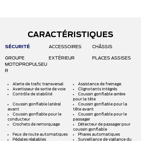
CARACTÉRISTIQUES
SÉCURITÉ
ACCESSOIRES
CHÂSSIS
GROUPE
EXTÉRIEUR
PLACES ASSISES
MOTOPROPULSEU
R
Alerte de trafic transversal
Assistance de freinage
Avertisseur de sortie de voie
Clignotants intégrés
Contrôle de stabilité
Coussin gonflable arrière
pour la tête
Coussin gonflable latéral
Coussin gonflable pour la
avant
tête avant
Coussin gonflable pour le
Coussin gonflable pour le
conducteur
passager
Crochets de remorquage
Détecteur de passager pour
coussin gonflable
Feux de route automatiques
Phares automatiques
Pédales réglables
Surveillance de vigilance du