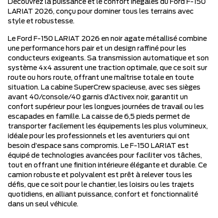
Découvrez la puissance et le confort inégalés du Ford F-150
LARIAT 2026, conçu pour dominer tous les terrains avec
style et robustesse.
Le Ford F-150 LARIAT 2026 en noir agate métallisé combine
une performance hors pair et un design raffiné pour les
conducteurs exigeants. Sa transmission automatique et son
système 4x4 assurent une traction optimale, que ce soit sur
route ou hors route, offrant une maîtrise totale en toute
situation. La cabine SuperCrew spacieuse, avec ses sièges
avant 40/console/40 garnis d’Activex noir, garantit un
confort supérieur pour les longues journées de travail ou les
escapades en famille. La caisse de 6,5 pieds permet de
transporter facilement les équipements les plus volumineux,
idéale pour les professionnels et les aventuriers qui ont
besoin d’espace sans compromis. Le F-150 LARIAT est
équipé de technologies avancées pour faciliter vos tâches,
tout en offrant une finition intérieure élégante et durable. Ce
camion robuste et polyvalent est prêt à relever tous les
défis, que ce soit pour le chantier, les loisirs ou les trajets
quotidiens, en alliant puissance, confort et fonctionnalité
dans un seul véhicule.