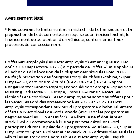
Avertissement légal
* Frais couvrant le traitement administratif de la transaction et la
préparation de la documentation requise pour finaliser l’achat, le
financement ou la location d’un véhicule, conformément aux
processus du concessionnaire.
L’offre Prix employés (les « Prix employés ») est en vigueur du 1er
août au 30 septembre 2026 (la « période de l’offre ») et s’applique
à l’achat ou à la location de la plupart des véhicules Ford 2026
neufs (à l’exception des fourgons tronqués, châssis-cabine, Super
Duty F-450, camions mi-lourds [F-650/F-750], F-150 Raptor,
Ranger Raptor, Bronco Raptor, Bronco édition Stroppe, Expedition,
Mustang Dark Horse SC, Escape, Transit, E-Transit, véhicules
récréatifs et Econoline). Les Prix employés ne sont pas offerts pour
les véhicules Ford des années-modèles 2025 et 2027. Les Prix
employés correspondent aux prix du programme A habituellement
offerts aux employés de Ford Canada (excluant les programmes
négociés avec les TCA et Unifor). Le véhicule neuf doit être en
stock, livré ou commandé à l’usine par votre détaillant Ford
participant durant la période du programme. Pour les F-150, Super
Duty, Bronco Sport, Explorer et Maverick 2026 admissibles, seuls les
véhicules en stock sont admissibles aux Prix employés, jusqu’à