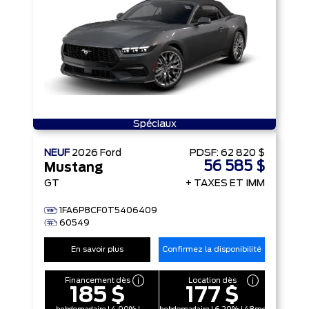
Spéciaux
NEUF
2026
Ford
PDSF:
62 820 $
56 585 $
Mustang
GT
+ TAXES ET IMM
1FA6P8CF0T5406409
60549
En savoir plus
Confirmez la disponibilité
Financement dès
Location dès
185 $
177 $