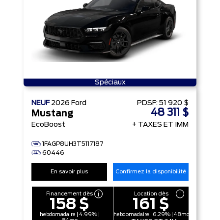
Spéciaux
NEUF
2026
Ford
PDSF:
51 920 $
48 311 $
Mustang
EcoBoost
+ TAXES ET IMM
1FAGP8UH3T5117187
60446
En savoir plus
Confirmez la disponibilité
Financement dès
Location dès
158 $
161 $
hebdomadaire | 4.99% |
hebdomadaire | 6.29% | 48mo