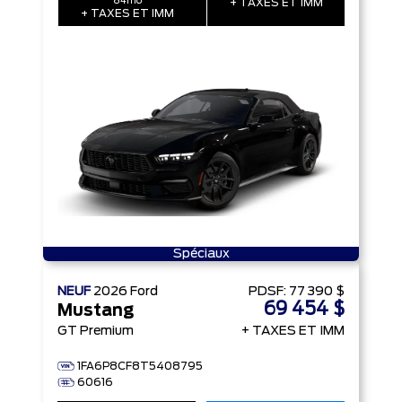
84mo
+ TAXES ET IMM
+ TAXES ET IMM
Spéciaux
NEUF
2026
Ford
PDSF:
77 390 $
69 454 $
Mustang
GT Premium
+ TAXES ET IMM
1FA6P8CF8T5408795
60616