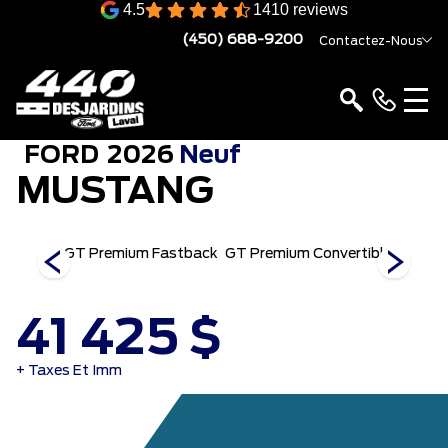
4.5
1410 reviews
(450) 688-9200
Contactez-Nous
FORD
2026
Neuf
MUSTANG
se
GT Premium Fastback
GT Premium Convertible
GT
41 425 $
+ Taxes Et Imm