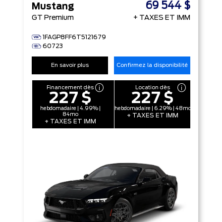
69 544 $
Mustang
GT Premium
+ TAXES ET IMM
1FAGP8FF6T5121679
60723
En savoir plus
Confirmez la disponibilité
Financement dès
Location dès
227 $
227 $
hebdomadaire | 4.99% |
hebdomadaire | 6.29% | 48mo
84mo
+ TAXES ET IMM
+ TAXES ET IMM