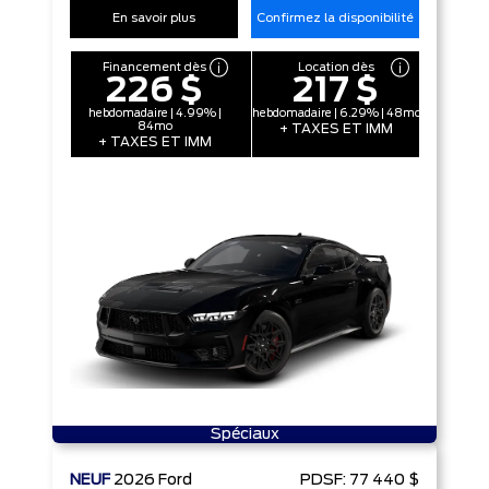
En savoir plus
Confirmez la disponibilité
Financement dès
Location dès
226 $
217 $
hebdomadaire | 4.99% |
hebdomadaire | 6.29% | 48mo
84mo
+ TAXES ET IMM
+ TAXES ET IMM
Spéciaux
NEUF
2026
Ford
PDSF:
77 440 $