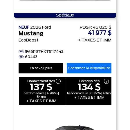
Spéciaux
NEUF
2026
Ford
PDSF:
45 020 $
41 977 $
Mustang
EcoBoost
+ TAXES ET IMM
1FA6P8THXT5117443
60443
En savoir plus
Confirmez la disponibilité
Financement dès
Location dès
137 $
134 $
hebdomadaire | 4.99% |
hebdomadaire | 6.29% | 48mo
84mo
+ TAXES ET IMM
+ TAXES ET IMM