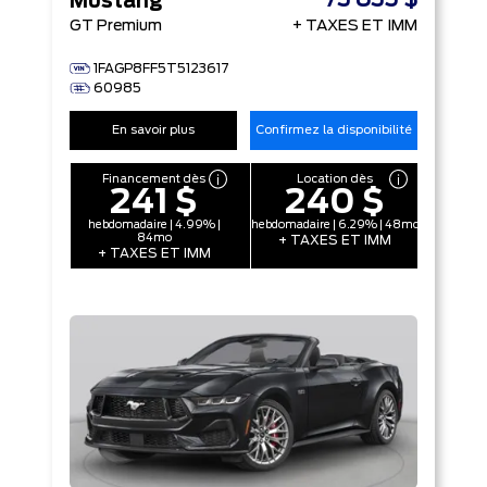
73 835 $
Mustang
GT Premium
+ TAXES ET IMM
1FAGP8FF5T5123617
60985
En savoir plus
Confirmez la disponibilité
Financement dès
Location dès
241 $
240 $
hebdomadaire | 4.99% |
hebdomadaire | 6.29% | 48mo
84mo
+ TAXES ET IMM
+ TAXES ET IMM