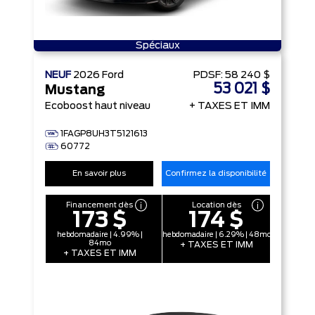
Spéciaux
NEUF
2026
Ford
PDSF:
58 240 $
53 021 $
Mustang
Ecoboost haut niveau
+ TAXES ET IMM
1FAGP8UH3T5121613
60772
En savoir plus
Confirmez la disponibilité
Financement dès
Location dès
173 $
174 $
hebdomadaire | 4.99% |
hebdomadaire | 6.29% | 48mo
84mo
+ TAXES ET IMM
+ TAXES ET IMM