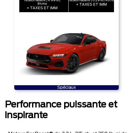
hebdomadaire | 4.99% |
hebdomadaire | 6.29% | 48mo
84mo
+ TAXES ET IMM
+ TAXES ET IMM
Spéciaux
Performance puissante et
inspirante