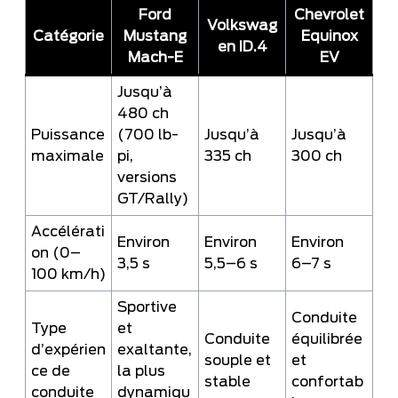
Ford
Chevrolet
Volkswag
Catégorie
Mustang
Equinox
en ID.4
Mach-E
EV
Jusqu’à
480 ch
Puissance
(700 lb-
Jusqu’à
Jusqu’à
maximale
pi,
335 ch
300 ch
versions
GT/Rally)
Accélérati
Environ
Environ
Environ
on (0–
3,5 s
5,5–6 s
6–7 s
100 km/h)
Sportive
Conduite
Type
et
Conduite
équilibrée
d’expérien
exaltante,
souple et
et
ce de
la plus
stable
confortab
conduite
dynamiqu