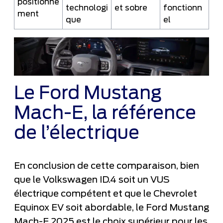
positionne
technologi
et sobre
fonctionn
ment
que
el
Le Ford Mustang
Mach-E, la référence
de l’électrique
En conclusion de cette comparaison, bien
que le Volkswagen ID.4 soit un VUS
électrique compétent et que le Chevrolet
Equinox EV soit abordable, le Ford Mustang
Mach-E 2025 est le choix supérieur pour les