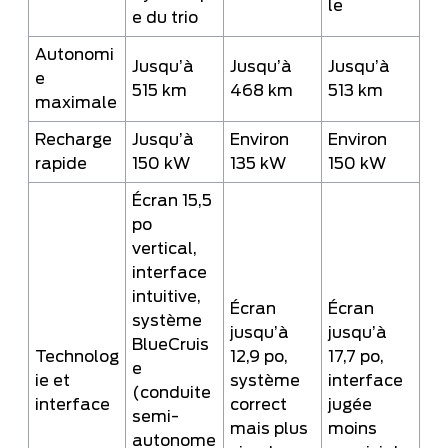
le
e du trio
Autonomi
Jusqu’à
Jusqu’à
Jusqu’à
e
515 km
468 km
513 km
maximale
Recharge
Jusqu’à
Environ
Environ
rapide
150 kW
135 kW
150 kW
Écran 15,5
po
vertical,
interface
intuitive,
Écran
Écran
système
jusqu’à
jusqu’à
BlueCruis
Technolog
12,9 po,
17,7 po,
e
ie et
système
interface
(conduite
interface
correct
jugée
semi-
mais plus
moins
autonome