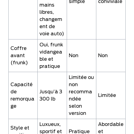
simple
conviviale
mains
libres,
changem
ent de
voie auto)
Oui, frunk
Coffre
vidangea
avant
Non
Non
ble et
(frunk)
pratique
Limitée ou
Capacité
non
de
Jusqu’à 3
recomma
Limitée
remorqua
300 lb
ndée
ge
selon
version
Luxueux,
Abordable
Style et
sportif et
Pratique
et