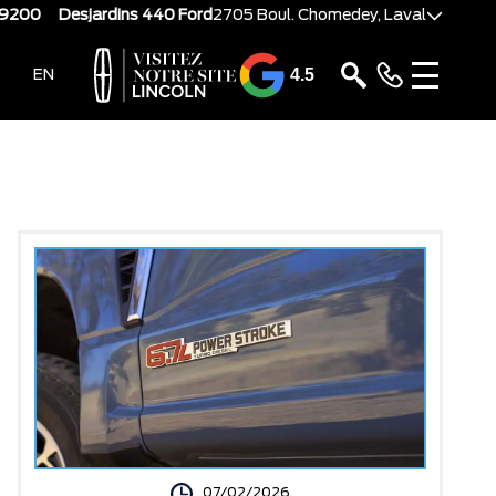
-9200
Desjardins 440 Ford
2705 Boul. Chomedey, Laval
4.5
EN
07/02/2026