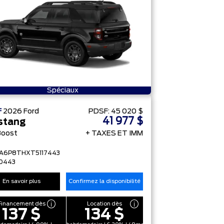
Spéciaux
F
2026
Ford
PDSF:
45 020 $
41 977 $
stang
Boost
+ TAXES ET IMM
FA6P8THXT5117443
0443
En savoir plus
Confirmez la disponibilité
Financement dès
Location dès
137 $
134 $