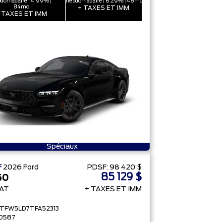
domadaire | 4.99% |
hebdomadaire | 6.29% | 48mo
84mo
+ TAXES ET IMM
 TAXES ET IMM
Spéciaux
F
2026
Ford
PDSF:
98 420 $
85 129 $
50
IAT
+ TAXES ET IMM
FTFW5LD7TFA52313
0587