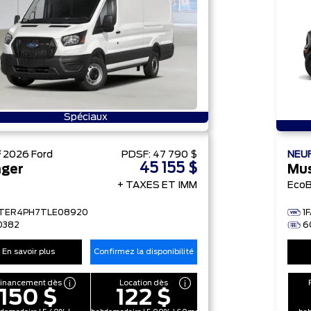
Spéciaux
F
2026
Ford
PDSF:
47 790 $
NEU
45 155 $
ger
Mu
+ TAXES ET IMM
Eco
FTER4PH7TLE08920
1
0382
6
En savoir plus
Confirmez la disponibilité
Financement dès
Location dès
150 $
122 $