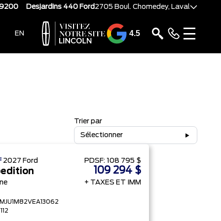
-9200
Desjardins 440 Ford
2705 Boul. Chomedey, Laval
4.5
EN
Trier par
Sélectionner
F
2027
Ford
PDSF:
108 795 $
109 294 $
edition
ine
+ TAXES ET IMM
FMJU1M82VEA13062
112