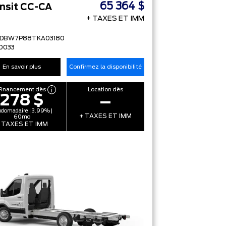
65 364 $
nsit CC-CA
+ TAXES ET IMM
FDBW7P88TKA03180
0033
En savoir plus
Confirmez la disponibilité
Financement dès
Location dès
278 $
–
domadaire | 3.99% |
+ TAXES ET IMM
60mo
 TAXES ET IMM