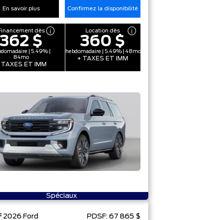
En savoir plus
Confirmez la disponibilité
Financement dès
Location dès
362 $
360 $
domadaire | 5.49% |
hebdomadaire | 5.49% | 48mo
84mo
+ TAXES ET IMM
 TAXES ET IMM
Spéciaux
F
2026
Ford
PDSF:
67 865 $