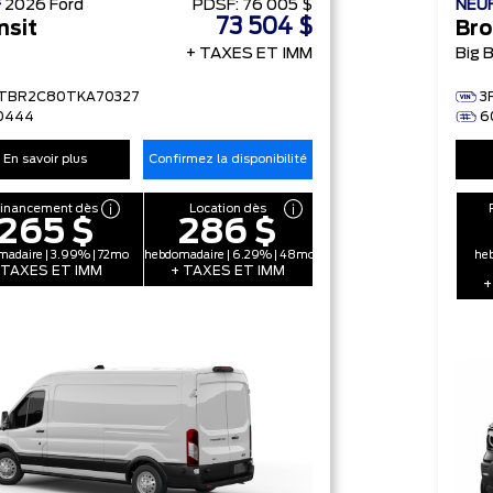
F
2026
Ford
PDSF:
76 005 $
NEU
73 504 $
nsit
Bro
+ TAXES ET IMM
Big 
FTBR2C80TKA70327
3
0444
6
En savoir plus
Confirmez la disponibilité
Financement dès
Location dès
265 $
286 $
adaire | 3.99% | 72mo
hebdomadaire | 6.29% | 48mo
heb
 TAXES ET IMM
+ TAXES ET IMM
+