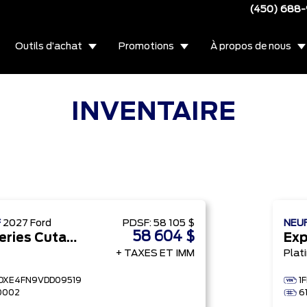
(450) 688
Outils d’achat
Promotions
À propos de nous
INVENTAIRE
F
2027
Ford
PDSF:
58 105 $
NEU
58 604 $
E-Series Cutaway
Exp
+ TAXES ET IMM
Plat
FDXE4FN9VDD09519
1
0002
61