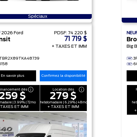
Spéciaux
F
2026
Ford
PDSF:
74 220 $
NEU
71 719 $
nsit
Bro
+ TAXES ET IMM
Big 
FTBR2X89TKA48739
3
0158
6
En savoir plus
Confirmez la disponibilité
Financement dès
Location dès
259 $
279 $
adaire | 3.99% | 72mo
hebdomadaire | 6.29% | 48mo
heb
 TAXES ET IMM
+ TAXES ET IMM
+