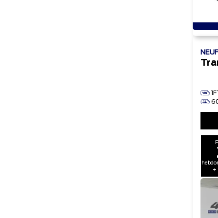
NEU
Tra
1
6
hebdom
+