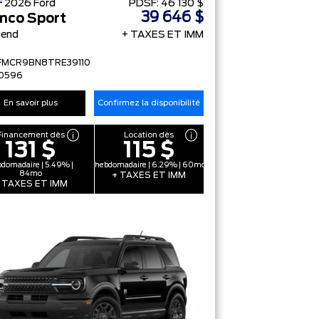
F
2026
Ford
PDSF:
46 130 $
39 646 $
nco Sport
Bend
+ TAXES ET IMM
FMCR9BN8TRE39110
0596
En savoir plus
Confirmez la disponibilité
Financement dès
Location dès
131 $
115 $
domadaire | 5.49% |
hebdomadaire | 6.29% | 60mo
84mo
+ TAXES ET IMM
 TAXES ET IMM