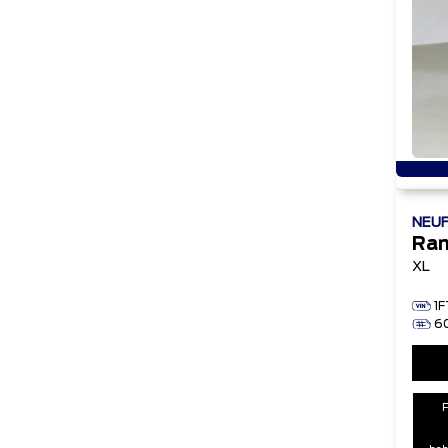
NEU
Ran
XL
1
6