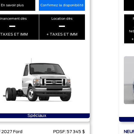
En savoir plus
Confirmez la disponibilité
Financement dès
Location dès
–
–
heb
 TAXES ET IMM
+ TAXES ET IMM
+
Spéciaux
F
2027
Ford
PDSF:
57 345 $
NEU