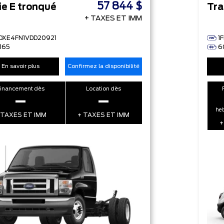
57 844 $
ie E tronqué
Tra
+ TAXES ET IMM
FDXE4FN1VDD20921
1
165
6
En savoir plus
Confirmez la disponibilité
Financement dès
Location dès
–
–
heb
 TAXES ET IMM
+ TAXES ET IMM
+