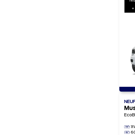
heb
+
NEU
Mu
EcoB
1
6