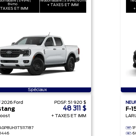
domadaire | 5.49% |
hebdomadaire | 5.99% | 60mo
heb
84mo
+ TAXES ET IMM
 TAXES ET IMM
+
Spéciaux
F
2026
Ford
PDSF:
51 920 $
NEU
48 311 $
stang
F-1
oost
+ TAXES ET IMM
LAR
FAGP8UH3T5117187
1
0446
6