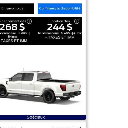
En savoir plus
Confirmez la disponibilité
Financement dès
Location dès
268 $
244 $
domadaire | 3.99% |
hebdomadaire | 6.49% | 48mo
84mo
+ TAXES ET IMM
 TAXES ET IMM
Spéciaux