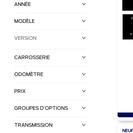
ANNÉE
MODÈLE
+
VERSION
CARROSSERIE
ODOMÈTRE
PRIX
0 km
10 km
GROUPES D’OPTIONS
0 $
159 264 $
TRANSMISSION
NEU