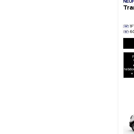
NEU
Tra
1
6
hebdom
+