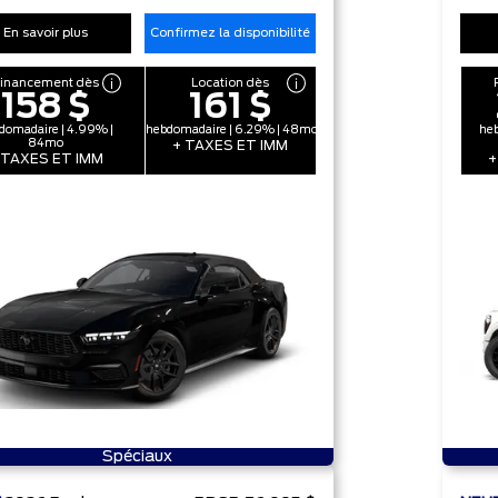
En savoir plus
Confirmez la disponibilité
Financement dès
Location dès
158 $
161 $
domadaire | 4.99% |
hebdomadaire | 6.29% | 48mo
heb
84mo
+ TAXES ET IMM
 TAXES ET IMM
+
Spéciaux