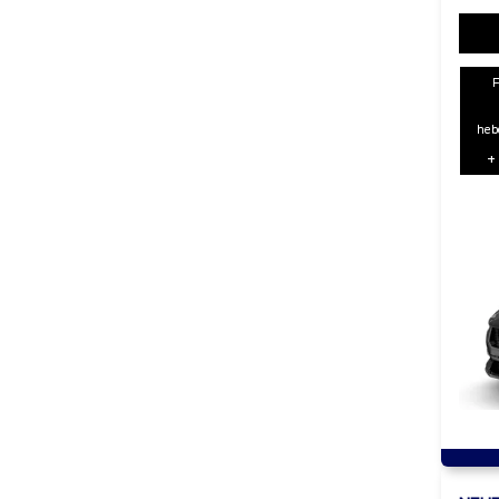
heb
+