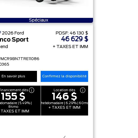
Spéciaux
F
2026
Ford
PDSF:
46 130 $
46 629 $
nco Sport
Bend
+ TAXES ET IMM
FMCR9BN7TRE11086
0365
En savoir plus
Confirmez la disponibilité
Financement dès
Location dès
155 $
146 $
domadaire | 5.49% |
hebdomadaire | 6.29% | 60mo
84mo
+ TAXES ET IMM
 TAXES ET IMM