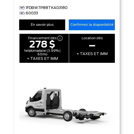
1FDBW7P88TKA03180
60033
En savoir plus
Confirmez la disponibilité
Financement dès
Location dès
278 $
–
hebdomadaire | 3.99% |
+ TAXES ET IMM
60mo
+ TAXES ET IMM