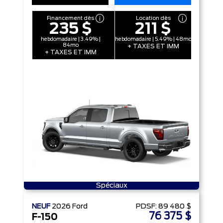
Financement dès
Location dès
235 $
211 $
hebdomadaire | 3.49% |
hebdomadaire | 5.49% | 48mo
84mo
+ TAXES ET IMM
+ TAXES ET IMM
Spéciaux
NEUF
2026
Ford
PDSF:
89 480 $
76 375 $
F-150