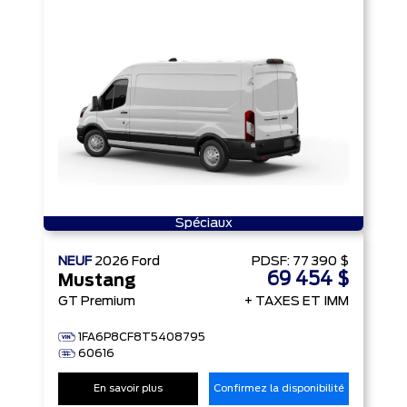
Spéciaux
NEUF
2026
Ford
PDSF:
77 390 $
69 454 $
Mustang
GT Premium
+ TAXES ET IMM
1FA6P8CF8T5408795
60616
En savoir plus
Confirmez la disponibilité