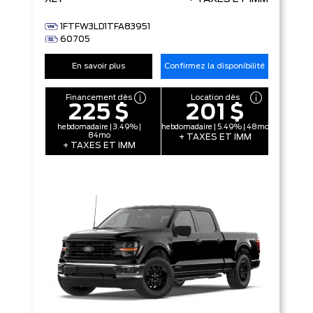
1FTFW3LD1TFA83951
60705
En savoir plus
Confirmez la disponibilité
Financement dès
Location dès
225 $
201 $
hebdomadaire | 3.49% |
hebdomadaire | 5.49% | 48mo
84mo
+ TAXES ET IMM
+ TAXES ET IMM