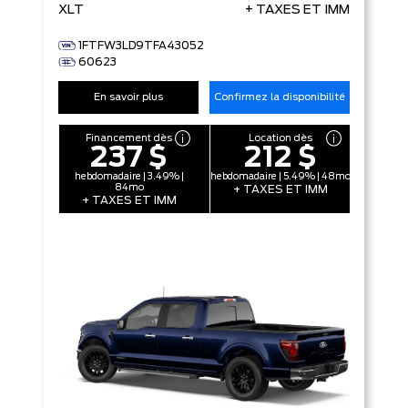
XLT
+ TAXES ET IMM
1FTFW3LD9TFA43052
60623
En savoir plus
Confirmez la disponibilité
Financement dès
Location dès
237 $
212 $
hebdomadaire | 3.49% |
hebdomadaire | 5.49% | 48mo
84mo
+ TAXES ET IMM
+ TAXES ET IMM