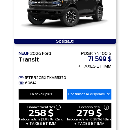
Spéciaux
NEUF
2026
Ford
PDSF:
74 100 $
71 599 $
Transit
+ TAXES ET IMM
1FTBR2C8XTKA85370
60614
En savoir plus
Confirmez la disponibilité
Financement dès
Location dès
258 $
279 $
hebdomadaire | 3.99% | 72mo
hebdomadaire | 6.29% | 48mo
+ TAXES ET IMM
+ TAXES ET IMM