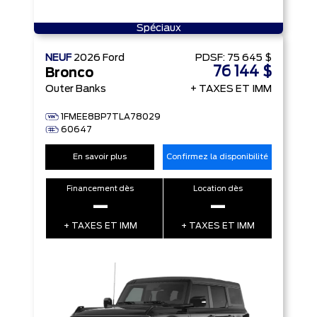
Spéciaux
NEUF
2026
Ford
PDSF:
75 645 $
76 144 $
Bronco
Outer Banks
+ TAXES ET IMM
1FMEE8BP7TLA78029
60647
En savoir plus
Confirmez la disponibilité
Financement dès
Location dès
–
–
+ TAXES ET IMM
+ TAXES ET IMM