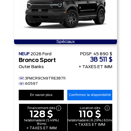
Spéciaux
NEUF
2026
Ford
PDSF:
45 890 $
38 511 $
Bronco Sport
Outer Banks
+ TAXES ET IMM
3FMCR9CN9TRE38711
60597
En savoir plus
Confirmez la disponibilité
Financement dès
Location dès
128 $
110 $
hebdomadaire | 5.49% |
hebdomadaire | 6.29% | 60mo
84mo
+ TAXES ET IMM
+ TAXES ET IMM