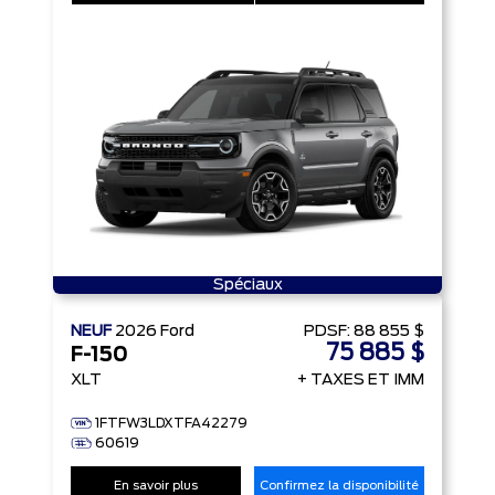
Spéciaux
NEUF
2026
Ford
PDSF:
88 855 $
75 885 $
F-150
XLT
+ TAXES ET IMM
1FTFW3LDXTFA42279
60619
En savoir plus
Confirmez la disponibilité