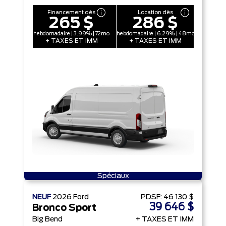
Financement dès
Location dès
265 $
286 $
hebdomadaire | 3.99% | 72mo
hebdomadaire | 6.29% | 48mo
+ TAXES ET IMM
+ TAXES ET IMM
Spéciaux
NEUF
2026
Ford
PDSF:
46 130 $
39 646 $
Bronco Sport
Big Bend
+ TAXES ET IMM