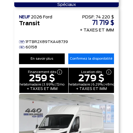
Spéciaux
NEUF
2026
Ford
PDSF:
74 220 $
71 719 $
Transit
+ TAXES ET IMM
1FTBR2X89TKA48739
60158
En savoir plus
Confirmez la disponibilité
Financement dès
Location dès
259 $
279 $
hebdomadaire | 3.99% | 72mo
hebdomadaire | 6.29% | 48mo
+ TAXES ET IMM
+ TAXES ET IMM