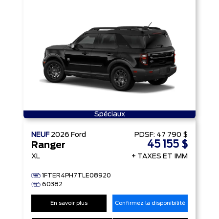
Spéciaux
NEUF
2026
Ford
PDSF:
47 790 $
45 155 $
Ranger
XL
+ TAXES ET IMM
1FTER4PH7TLE08920
60382
En savoir plus
Confirmez la disponibilité