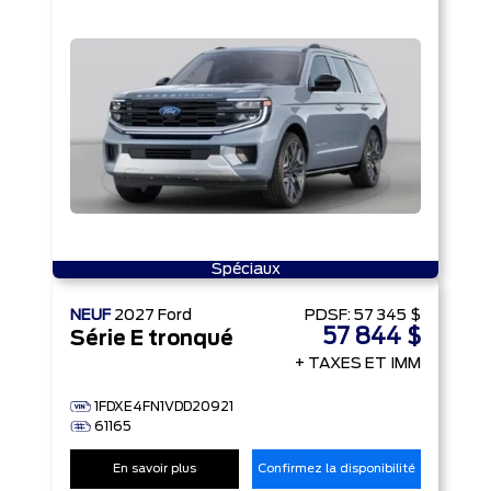
Spéciaux
NEUF
2027
Ford
PDSF:
57 345 $
57 844 $
Série E tronqué
+ TAXES ET IMM
1FDXE4FN1VDD20921
61165
En savoir plus
Confirmez la disponibilité