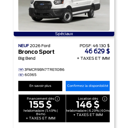
Spéciaux
NEUF
2026
Ford
PDSF:
46 130 $
46 629 $
Bronco Sport
Big Bend
+ TAXES ET IMM
3FMCR9BN7TRE11086
60365
En savoir plus
Confirmez la disponibilité
Financement dès
Location dès
155 $
146 $
hebdomadaire | 5.49% |
hebdomadaire | 6.29% | 60mo
84mo
+ TAXES ET IMM
+ TAXES ET IMM