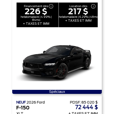
Financement dès
Location dès
226 $
217 $
hebdomadaire | 4.99% |
hebdomadaire | 6.29% | 48mo
84mo
+ TAXES ET IMM
+ TAXES ET IMM
Spéciaux
NEUF
2026
Ford
PDSF:
85 020 $
72 444 $
F-150
XLT
+ TAXES ET IMM