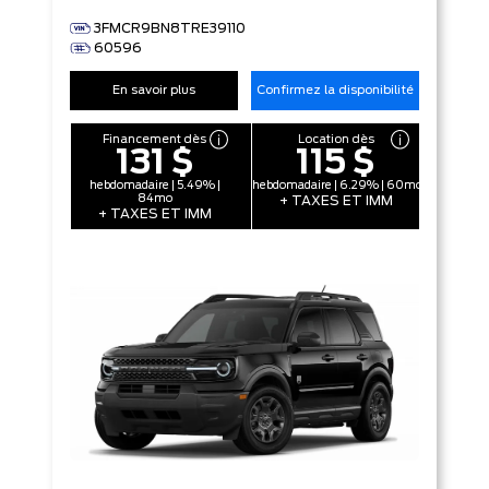
3FMCR9BN8TRE39110
60596
En savoir plus
Confirmez la disponibilité
Financement dès
Location dès
131 $
115 $
hebdomadaire | 5.49% |
hebdomadaire | 6.29% | 60mo
84mo
+ TAXES ET IMM
+ TAXES ET IMM