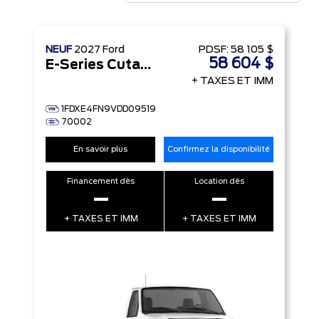
NEUF
2027
Ford
PDSF:
58 105 $
58 604 $
E-Series Cutaway
+ TAXES ET IMM
1FDXE4FN9VDD09519
70002
En savoir plus
Confirmez la disponibilité
Financement dès
Location dès
–
–
+ TAXES ET IMM
+ TAXES ET IMM