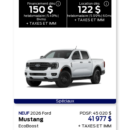
Financement dès
Location dès
150 $
122 $
hebdomadaire | 5.49% |
hebdomadaire | 5.99% | 60mo
84mo
+ TAXES ET IMM
+ TAXES ET IMM
Spéciaux
NEUF
2026
Ford
PDSF:
45 020 $
41 977 $
Mustang
EcoBoost
+ TAXES ET IMM