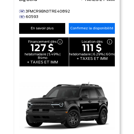
3FMCR9BN3TRE40892
60593
En savoir plus
Confirmez la disponibilité
Financement dès
Location dès
127 $
111 $
hebdomadaire | 5.49% |
hebdomadaire | 6.29% | 60mo
84mo
+ TAXES ET IMM
+ TAXES ET IMM