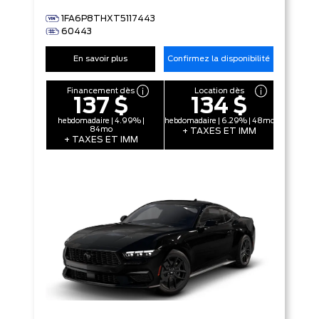
1FA6P8THXT5117443
60443
En savoir plus
Confirmez la disponibilité
Financement dès
Location dès
137 $
134 $
hebdomadaire | 4.99% |
hebdomadaire | 6.29% | 48mo
84mo
+ TAXES ET IMM
+ TAXES ET IMM