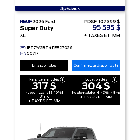
Spéciaux
NEUF
2026
Ford
PDSF:
107 399 $
95 595 $
Super Duty
XLT
+ TAXES ET IMM
1FT7W2BT4TEE27026
60717
En savoir plus
Confirmez la disponibilité
Financement dès
Location dès
317 $
304 $
hebdomadaire | 5.49% |
hebdomadaire | 6.49% | 48mo
84mo
+ TAXES ET IMM
+ TAXES ET IMM