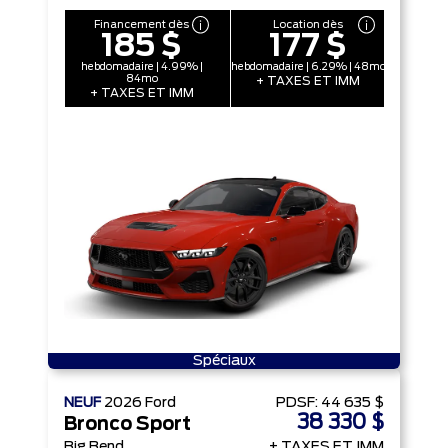
Financement dès
Location dès
185 $
177 $
hebdomadaire | 4.99% |
hebdomadaire | 6.29% | 48mo
84mo
+ TAXES ET IMM
+ TAXES ET IMM
Spéciaux
NEUF
2026
Ford
PDSF:
44 635 $
38 330 $
Bronco Sport
Big Bend
+ TAXES ET IMM