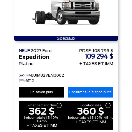
Spéciaux
NEUF
2027
Ford
PDSF:
108 795 $
109 294 $
Expedition
Platine
+ TAXES ET IMM
1FMJU1M82VEA13062
61112
En savoir plus
Confirmez la disponibilité
Financement dès
Location dès
362 $
360 $
hebdomadaire | 5.49% |
hebdomadaire | 5.49% | 48mo
84mo
+ TAXES ET IMM
+ TAXES ET IMM