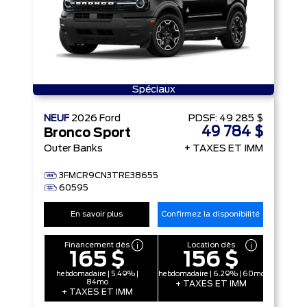
Spéciaux
NEUF
2026
Ford
PDSF:
49 285 $
49 784 $
Bronco Sport
Outer Banks
+ TAXES ET IMM
3FMCR9CN3TRE38655
60595
En savoir plus
Confirmez la disponibilité
Financement dès
Location dès
165 $
156 $
hebdomadaire | 5.49% |
hebdomadaire | 6.29% | 60mo
84mo
+ TAXES ET IMM
+ TAXES ET IMM