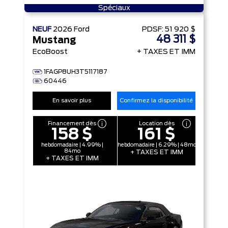
Spéciaux
NEUF
2026
Ford
PDSF:
51 920 $
48 311 $
Mustang
EcoBoost
+ TAXES ET IMM
1FAGP8UH3T5117187
60446
En savoir plus
Confirmez la disponibilité
Financement dès
Location dès
158 $
161 $
hebdomadaire | 4.99% |
hebdomadaire | 6.29% | 48mo
84mo
+ TAXES ET IMM
+ TAXES ET IMM