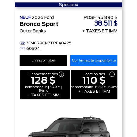
Spéciaux
NEUF
2026
Ford
PDSF:
45 890 $
38 511 $
Bronco Sport
Outer Banks
+ TAXES ET IMM
3FMCR9CN7TRE40425
60594
En savoir plus
Confirmez la disponibilité
Financement dès
Location dès
128 $
110 $
hebdomadaire | 5.49% |
hebdomadaire | 6.29% | 60mo
84mo
+ TAXES ET IMM
+ TAXES ET IMM