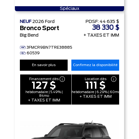
Spéciaux
NEUF
2026
Ford
PDSF:
44 635 $
38 330 $
Bronco Sport
Big Bend
+ TAXES ET IMM
3FMCR9BN7TRE38885
60539
En savoir plus
Confirmez la disponibilité
Financement dès
Location dès
127 $
111 $
hebdomadaire | 5.49% |
hebdomadaire | 6.29% | 60mo
84mo
+ TAXES ET IMM
+ TAXES ET IMM