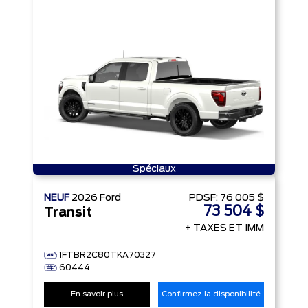
Spéciaux
NEUF
2026
Ford
PDSF:
76 005 $
73 504 $
Transit
+ TAXES ET IMM
1FTBR2C80TKA70327
60444
En savoir plus
Confirmez la disponibilité