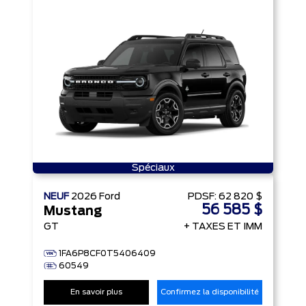
Spéciaux
NEUF
2026
Ford
PDSF:
62 820 $
56 585 $
Mustang
GT
+ TAXES ET IMM
1FA6P8CF0T5406409
60549
En savoir plus
Confirmez la disponibilité