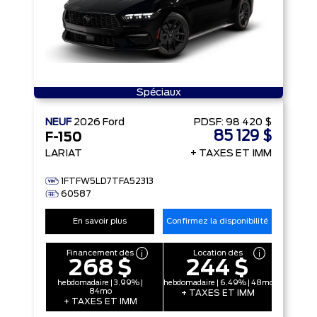
Spéciaux
NEUF
2026
Ford
PDSF:
98 420 $
85 129 $
F-150
LARIAT
+ TAXES ET IMM
1FTFW5LD7TFA52313
60587
En savoir plus
Confirmez la disponibilité
Financement dès
Location dès
268 $
244 $
hebdomadaire | 3.99% |
hebdomadaire | 6.49% | 48mo
84mo
+ TAXES ET IMM
+ TAXES ET IMM