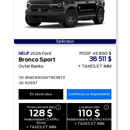
Spéciaux
NEUF
2026
Ford
PDSF:
45 890 $
38 511 $
Bronco Sport
Outer Banks
+ TAXES ET IMM
3FMCR9CN9TRE38711
60597
En savoir plus
Confirmez la disponibilité
Financement dès
Location dès
128 $
110 $
hebdomadaire | 5.49% |
hebdomadaire | 6.29% | 60mo
84mo
+ TAXES ET IMM
+ TAXES ET IMM