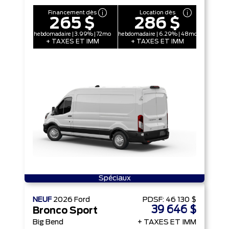
Financement dès
Location dès
265 $
286 $
hebdomadaire | 3.99% | 72mo
hebdomadaire | 6.29% | 48mo
+ TAXES ET IMM
+ TAXES ET IMM
Spéciaux
NEUF
2026
Ford
PDSF:
46 130 $
39 646 $
Bronco Sport
Big Bend
+ TAXES ET IMM