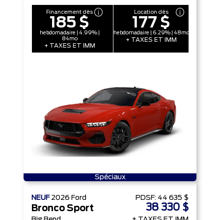
Financement dès
Location dès
185 $
177 $
hebdomadaire | 4.99% |
hebdomadaire | 6.29% | 48mo
84mo
+ TAXES ET IMM
+ TAXES ET IMM
Spéciaux
NEUF
2026
Ford
PDSF:
44 635 $
38 330 $
Bronco Sport
Big Bend
+ TAXES ET IMM