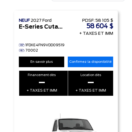
NEUF
2027
Ford
PDSF:
58 105 $
58 604 $
E-Series Cutaway
+ TAXES ET IMM
1FDXE4FN9VDD09519
70002
En savoir plus
Confirmez la disponibilité
Financement dès
Location dès
–
–
+ TAXES ET IMM
+ TAXES ET IMM