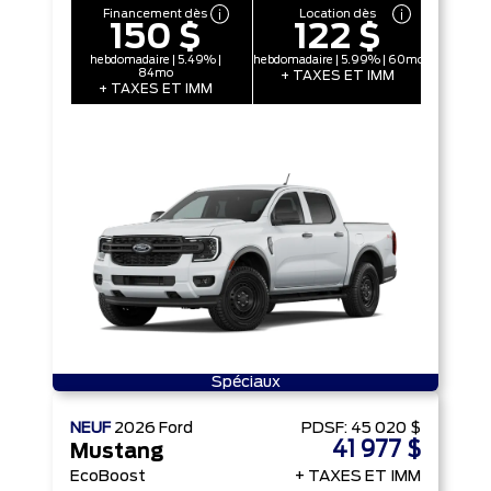
Financement dès
Location dès
150 $
122 $
hebdomadaire | 5.49% |
hebdomadaire | 5.99% | 60mo
84mo
+ TAXES ET IMM
+ TAXES ET IMM
Spéciaux
NEUF
2026
Ford
PDSF:
45 020 $
41 977 $
Mustang
EcoBoost
+ TAXES ET IMM