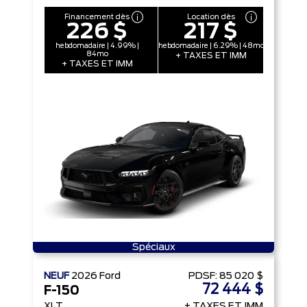
Financement dès
Location dès
226 $
217 $
hebdomadaire | 4.99% |
hebdomadaire | 6.29% | 48mo
84mo
+ TAXES ET IMM
+ TAXES ET IMM
Spéciaux
NEUF
2026
Ford
PDSF:
85 020 $
72 444 $
F-150
XLT
+ TAXES ET IMM