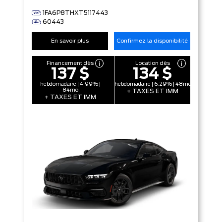
1FA6P8THXT5117443
60443
En savoir plus
Confirmez la disponibilité
Financement dès
Location dès
137 $
134 $
hebdomadaire | 4.99% |
hebdomadaire | 6.29% | 48mo
84mo
+ TAXES ET IMM
+ TAXES ET IMM