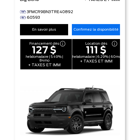
3FMCR9BN3TRE40892
60593
En savoir plus
Confirmez la disponibilité
Financement dès
Location dès
127 $
111 $
hebdomadaire | 5.49% |
hebdomadaire | 6.29% | 60mo
84mo
+ TAXES ET IMM
+ TAXES ET IMM