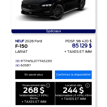
Spéciaux
NEUF
2026
Ford
PDSF:
98 420 $
85 129 $
F-150
LARIAT
+ TAXES ET IMM
1FTFW5LD7TFA52313
60587
En savoir plus
Confirmez la disponibilité
Financement dès
Location dès
268 $
244 $
hebdomadaire | 3.99% |
hebdomadaire | 6.49% | 48mo
84mo
+ TAXES ET IMM
+ TAXES ET IMM