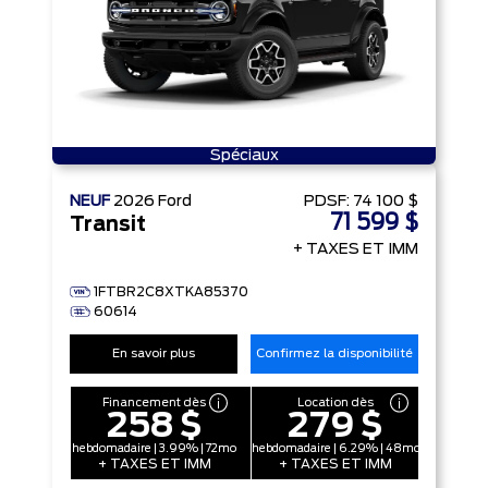
Spéciaux
NEUF
2026
Ford
PDSF:
74 100 $
71 599 $
Transit
+ TAXES ET IMM
1FTBR2C8XTKA85370
60614
En savoir plus
Confirmez la disponibilité
Financement dès
Location dès
258 $
279 $
hebdomadaire | 3.99% | 72mo
hebdomadaire | 6.29% | 48mo
+ TAXES ET IMM
+ TAXES ET IMM