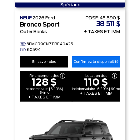
Spéciaux
NEUF
2026
Ford
PDSF:
45 890 $
38 511 $
Bronco Sport
Outer Banks
+ TAXES ET IMM
3FMCR9CN7TRE40425
60594
En savoir plus
Confirmez la disponibilité
Financement dès
Location dès
128 $
110 $
hebdomadaire | 5.49% |
hebdomadaire | 6.29% | 60mo
84mo
+ TAXES ET IMM
+ TAXES ET IMM