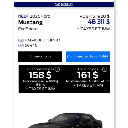
Spéciaux
NEUF
2026
Ford
PDSF:
51 920 $
48 311 $
Mustang
EcoBoost
+ TAXES ET IMM
1FAGP8UH3T5117187
60446
En savoir plus
Confirmez la disponibilité
Financement dès
Location dès
158 $
161 $
hebdomadaire | 4.99% |
hebdomadaire | 6.29% | 48mo
84mo
+ TAXES ET IMM
+ TAXES ET IMM