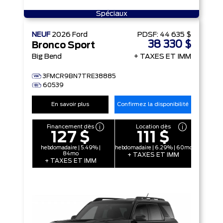
Spéciaux
NEUF
2026
Ford
PDSF:
44 635 $
38 330 $
Bronco Sport
Big Bend
+ TAXES ET IMM
3FMCR9BN7TRE38885
60539
En savoir plus
Confirmez la disponibilité
Financement dès
Location dès
127 $
111 $
hebdomadaire | 5.49% |
hebdomadaire | 6.29% | 60mo
84mo
+ TAXES ET IMM
+ TAXES ET IMM