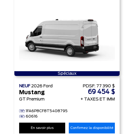
Spéciaux
NEUF
2026
Ford
PDSF:
77 390 $
69 454 $
Mustang
GT Premium
+ TAXES ET IMM
1FA6P8CF8T5408795
60616
En savoir plus
Confirmez la disponibilité