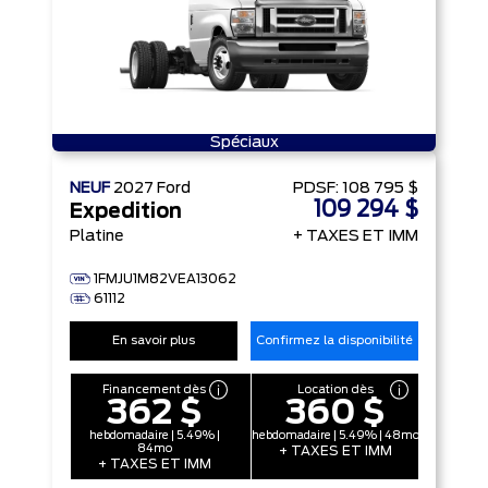
Spéciaux
NEUF
2027
Ford
PDSF:
108 795 $
109 294 $
Expedition
Platine
+ TAXES ET IMM
1FMJU1M82VEA13062
61112
En savoir plus
Confirmez la disponibilité
Financement dès
Location dès
362 $
360 $
hebdomadaire | 5.49% |
hebdomadaire | 5.49% | 48mo
84mo
+ TAXES ET IMM
+ TAXES ET IMM