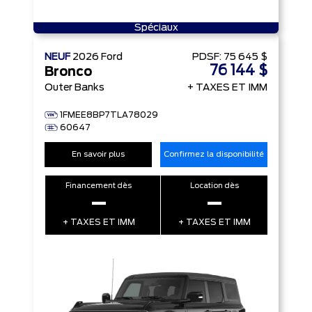
Spéciaux
NEUF
2026
Ford
PDSF:
75 645 $
76 144 $
Bronco
Outer Banks
+ TAXES ET IMM
1FMEE8BP7TLA78029
60647
En savoir plus
Confirmez la disponibilité
Financement dès
Location dès
–
–
+ TAXES ET IMM
+ TAXES ET IMM