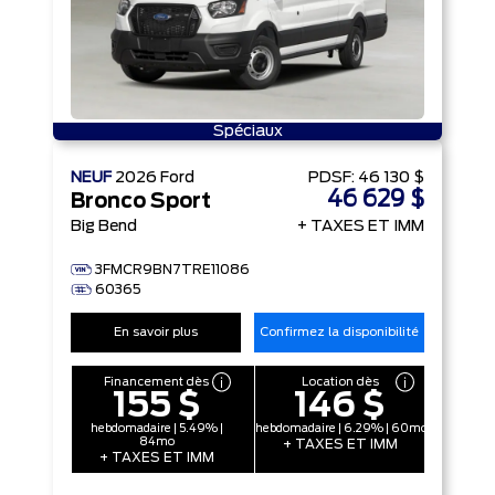
Spéciaux
NEUF
2026
Ford
PDSF:
46 130 $
46 629 $
Bronco Sport
Big Bend
+ TAXES ET IMM
3FMCR9BN7TRE11086
60365
En savoir plus
Confirmez la disponibilité
Financement dès
Location dès
155 $
146 $
hebdomadaire | 5.49% |
hebdomadaire | 6.29% | 60mo
84mo
+ TAXES ET IMM
+ TAXES ET IMM