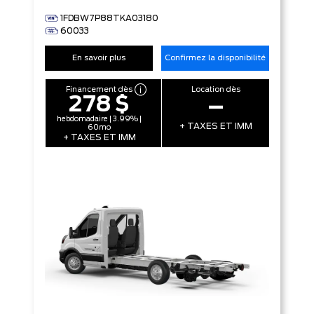
1FDBW7P88TKA03180
60033
En savoir plus
Confirmez la disponibilité
Financement dès
Location dès
278 $
–
hebdomadaire | 3.99% |
+ TAXES ET IMM
60mo
+ TAXES ET IMM