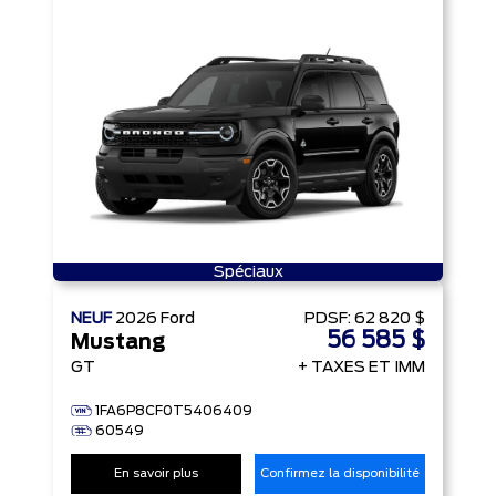
Spéciaux
NEUF
2026
Ford
PDSF:
62 820 $
56 585 $
Mustang
GT
+ TAXES ET IMM
1FA6P8CF0T5406409
60549
En savoir plus
Confirmez la disponibilité