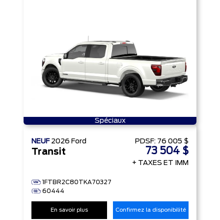
Spéciaux
NEUF
2026
Ford
PDSF:
76 005 $
73 504 $
Transit
+ TAXES ET IMM
1FTBR2C80TKA70327
60444
En savoir plus
Confirmez la disponibilité