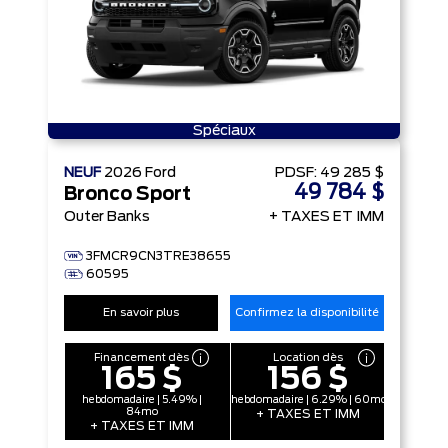
Spéciaux
NEUF
2026
Ford
PDSF:
49 285 $
49 784 $
Bronco Sport
Outer Banks
+ TAXES ET IMM
3FMCR9CN3TRE38655
60595
En savoir plus
Confirmez la disponibilité
Financement dès
Location dès
165 $
156 $
hebdomadaire | 5.49% |
hebdomadaire | 6.29% | 60mo
84mo
+ TAXES ET IMM
+ TAXES ET IMM