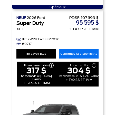
Spéciaux
NEUF
2026
Ford
PDSF:
107 399 $
95 595 $
Super Duty
XLT
+ TAXES ET IMM
1FT7W2BT4TEE27026
60717
En savoir plus
Confirmez la disponibilité
Financement dès
Location dès
317 $
304 $
hebdomadaire | 5.49% |
hebdomadaire | 6.49% | 48mo
84mo
+ TAXES ET IMM
+ TAXES ET IMM