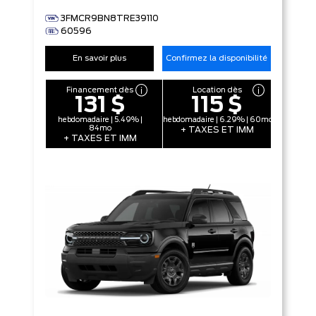
3FMCR9BN8TRE39110
60596
En savoir plus
Confirmez la disponibilité
Financement dès
Location dès
131 $
115 $
hebdomadaire | 5.49% |
hebdomadaire | 6.29% | 60mo
84mo
+ TAXES ET IMM
+ TAXES ET IMM