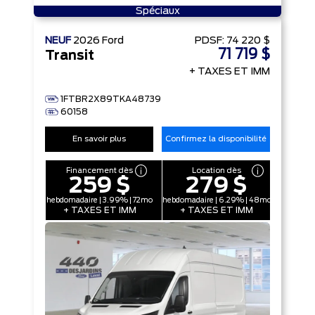
Spéciaux
NEUF
2026
Ford
PDSF:
74 220 $
71 719 $
Transit
+ TAXES ET IMM
1FTBR2X89TKA48739
60158
En savoir plus
Confirmez la disponibilité
Financement dès
Location dès
259 $
279 $
hebdomadaire | 3.99% | 72mo
hebdomadaire | 6.29% | 48mo
+ TAXES ET IMM
+ TAXES ET IMM