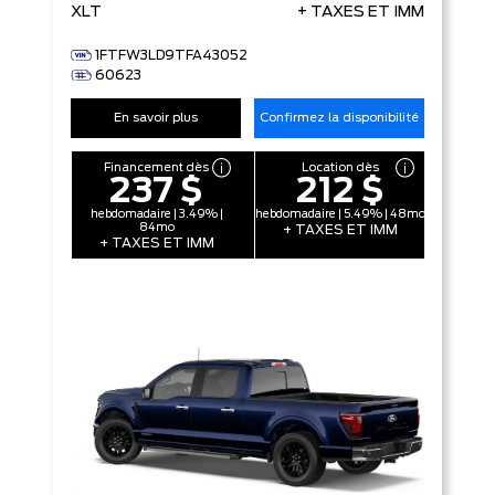
XLT
+ TAXES ET IMM
1FTFW3LD9TFA43052
60623
En savoir plus
Confirmez la disponibilité
Financement dès
Location dès
237 $
212 $
hebdomadaire | 3.49% |
hebdomadaire | 5.49% | 48mo
84mo
+ TAXES ET IMM
+ TAXES ET IMM