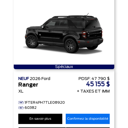
Spéciaux
NEUF
2026
Ford
PDSF:
47 790 $
45 155 $
Ranger
XL
+ TAXES ET IMM
1FTER4PH7TLE08920
60382
En savoir plus
Confirmez la disponibilité