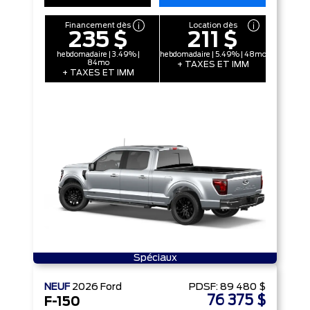
Financement dès
Location dès
235 $
211 $
hebdomadaire | 3.49% |
hebdomadaire | 5.49% | 48mo
84mo
+ TAXES ET IMM
+ TAXES ET IMM
Spéciaux
NEUF
2026
Ford
PDSF:
89 480 $
76 375 $
F-150