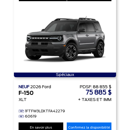
Spéciaux
NEUF
2026
Ford
PDSF:
88 855 $
75 885 $
F-150
XLT
+ TAXES ET IMM
1FTFW3LDXTFA42279
60619
En savoir plus
Confirmez la disponibilité