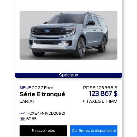
Spéciaux
NEUF
2027
Ford
PDSF:
123 368 $
123 867 $
Série E tronqué
LARIAT
+ TAXES ET IMM
1FDXE4FN1VDD20921
61165
En savoir plus
Confirmez la disponibilité