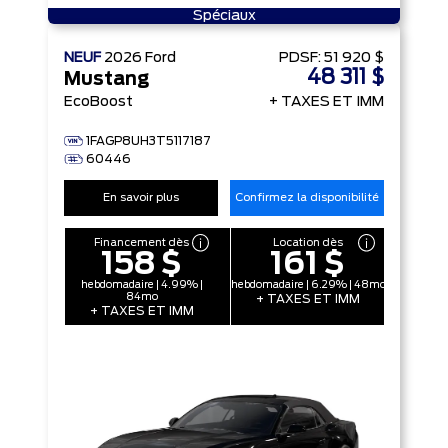
Spéciaux
NEUF
2026
Ford
PDSF:
51 920 $
48 311 $
Mustang
EcoBoost
+ TAXES ET IMM
1FAGP8UH3T5117187
60446
En savoir plus
Confirmez la disponibilité
Financement dès
Location dès
158 $
161 $
hebdomadaire | 4.99% |
hebdomadaire | 6.29% | 48mo
84mo
+ TAXES ET IMM
+ TAXES ET IMM