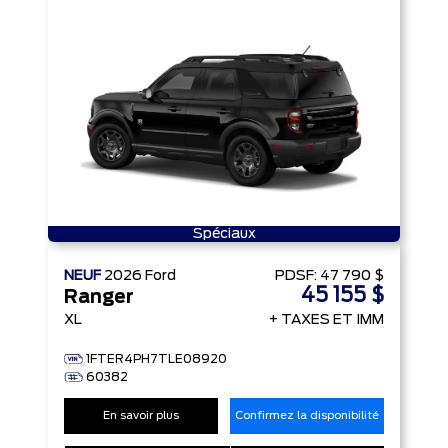
Spéciaux
NEUF
2026
Ford
PDSF:
47 790 $
45 155 $
Ranger
XL
+ TAXES ET IMM
1FTER4PH7TLE08920
60382
En savoir plus
Confirmez la disponibilité