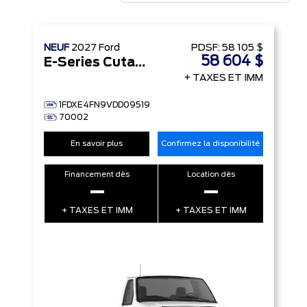
NEUF
2027
Ford
PDSF:
58 105 $
58 604 $
E-Series Cutaway
+ TAXES ET IMM
1FDXE4FN9VDD09519
70002
En savoir plus
Confirmez la disponibilité
Financement dès
Location dès
–
–
+ TAXES ET IMM
+ TAXES ET IMM