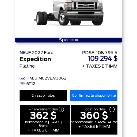
Spéciaux
NEUF
2027
Ford
PDSF:
108 795 $
109 294 $
Expedition
Platine
+ TAXES ET IMM
1FMJU1M82VEA13062
61112
En savoir plus
Confirmez la disponibilité
Financement dès
Location dès
362 $
360 $
hebdomadaire | 5.49% |
hebdomadaire | 5.49% | 48mo
84mo
+ TAXES ET IMM
+ TAXES ET IMM