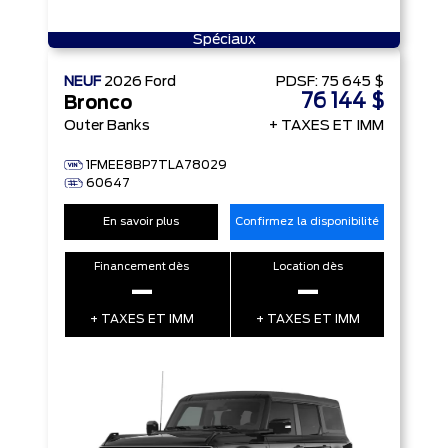
Spéciaux
NEUF
2026
Ford
PDSF:
75 645 $
76 144 $
Bronco
Outer Banks
+ TAXES ET IMM
1FMEE8BP7TLA78029
60647
En savoir plus
Confirmez la disponibilité
Financement dès
Location dès
–
–
+ TAXES ET IMM
+ TAXES ET IMM