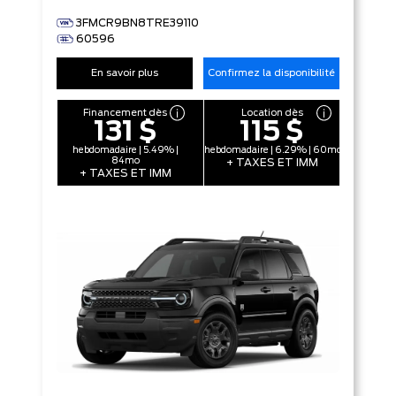
3FMCR9BN8TRE39110
60596
En savoir plus
Confirmez la disponibilité
Financement dès
Location dès
131 $
115 $
hebdomadaire | 5.49% |
hebdomadaire | 6.29% | 60mo
84mo
+ TAXES ET IMM
+ TAXES ET IMM