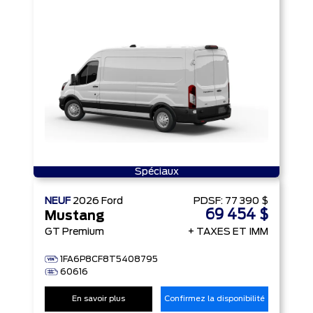
Spéciaux
NEUF
2026
Ford
PDSF:
77 390 $
69 454 $
Mustang
GT Premium
+ TAXES ET IMM
1FA6P8CF8T5408795
60616
En savoir plus
Confirmez la disponibilité