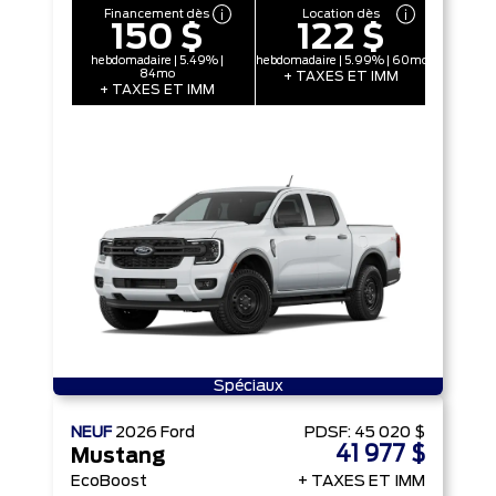
Financement dès
Location dès
150 $
122 $
hebdomadaire | 5.49% |
hebdomadaire | 5.99% | 60mo
84mo
+ TAXES ET IMM
+ TAXES ET IMM
Spéciaux
NEUF
2026
Ford
PDSF:
45 020 $
41 977 $
Mustang
EcoBoost
+ TAXES ET IMM