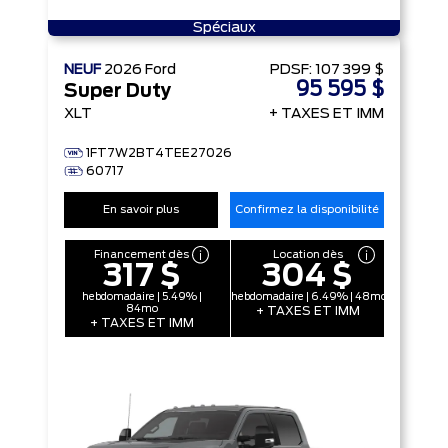
Spéciaux
NEUF
2026
Ford
PDSF:
107 399 $
95 595 $
Super Duty
XLT
+ TAXES ET IMM
1FT7W2BT4TEE27026
60717
En savoir plus
Confirmez la disponibilité
Financement dès
Location dès
317 $
304 $
hebdomadaire | 5.49% |
hebdomadaire | 6.49% | 48mo
84mo
+ TAXES ET IMM
+ TAXES ET IMM