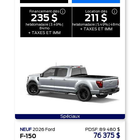
Financement dès
Location dès
235 $
211 $
hebdomadaire | 3.49% |
hebdomadaire | 5.49% | 48mo
84mo
+ TAXES ET IMM
+ TAXES ET IMM
Spéciaux
NEUF
2026
Ford
PDSF:
89 480 $
76 375 $
F-150