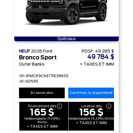
Spéciaux
NEUF
2026
Ford
PDSF:
49 285 $
49 784 $
Bronco Sport
Outer Banks
+ TAXES ET IMM
3FMCR9CN3TRE38655
60595
En savoir plus
Confirmez la disponibilité
Financement dès
Location dès
165 $
156 $
hebdomadaire | 5.49% |
hebdomadaire | 6.29% | 60mo
84mo
+ TAXES ET IMM
+ TAXES ET IMM