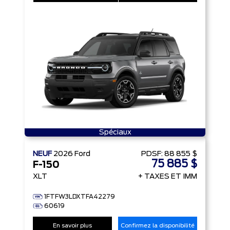
Spéciaux
NEUF
2026
Ford
PDSF:
88 855 $
75 885 $
F-150
XLT
+ TAXES ET IMM
1FTFW3LDXTFA42279
60619
En savoir plus
Confirmez la disponibilité