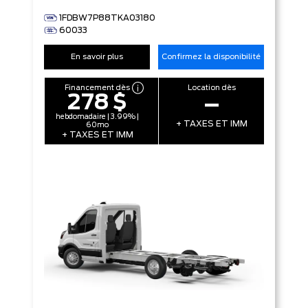
1FDBW7P88TKA03180
60033
En savoir plus
Confirmez la disponibilité
Financement dès
Location dès
278 $
–
hebdomadaire | 3.99% |
+ TAXES ET IMM
60mo
+ TAXES ET IMM