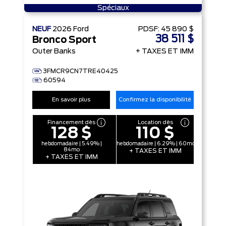
Spéciaux
NEUF
2026
Ford
PDSF:
45 890 $
38 511 $
Bronco Sport
Outer Banks
+ TAXES ET IMM
3FMCR9CN7TRE40425
60594
En savoir plus
Confirmez la disponibilité
Financement dès
Location dès
128 $
110 $
hebdomadaire | 5.49% |
hebdomadaire | 6.29% | 60mo
84mo
+ TAXES ET IMM
+ TAXES ET IMM