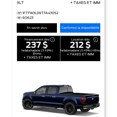
XLT
+ TAXES ET IMM
1FTFW3LD9TFA43052
60623
En savoir plus
Confirmez la disponibilité
Financement dès
Location dès
237 $
212 $
hebdomadaire | 3.49% |
hebdomadaire | 5.49% | 48mo
84mo
+ TAXES ET IMM
+ TAXES ET IMM