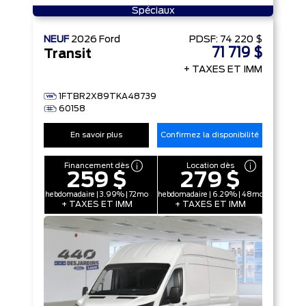
Spéciaux
NEUF
2026
Ford
PDSF:
74 220 $
71 719 $
Transit
+ TAXES ET IMM
1FTBR2X89TKA48739
60158
En savoir plus
Confirmez la disponibilité
Financement dès
Location dès
259 $
279 $
hebdomadaire | 3.99% | 72mo
hebdomadaire | 6.29% | 48mo
+ TAXES ET IMM
+ TAXES ET IMM