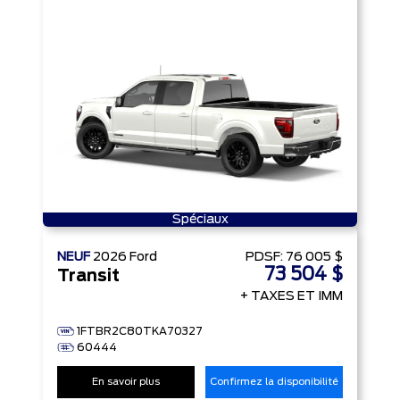
Spéciaux
NEUF
2026
Ford
PDSF:
76 005 $
73 504 $
Transit
+ TAXES ET IMM
1FTBR2C80TKA70327
60444
En savoir plus
Confirmez la disponibilité