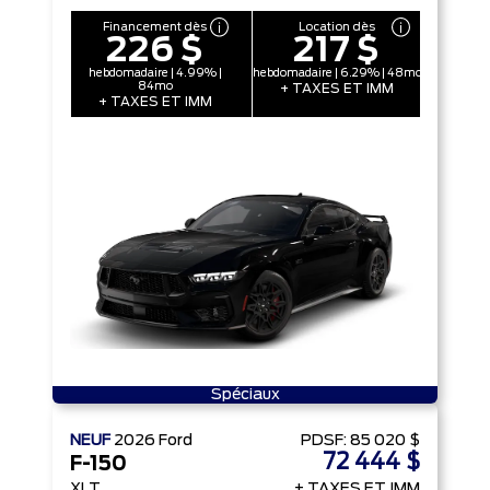
Financement dès
Location dès
226 $
217 $
hebdomadaire | 4.99% |
hebdomadaire | 6.29% | 48mo
84mo
+ TAXES ET IMM
+ TAXES ET IMM
Spéciaux
NEUF
2026
Ford
PDSF:
85 020 $
72 444 $
F-150
XLT
+ TAXES ET IMM