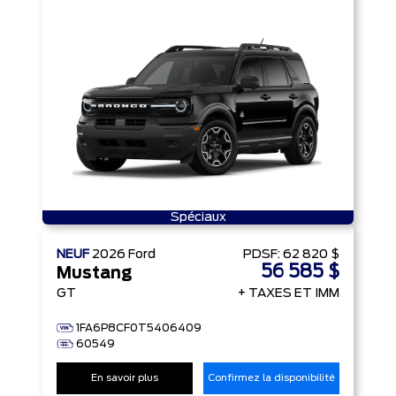
Spéciaux
NEUF
2026
Ford
PDSF:
62 820 $
56 585 $
Mustang
GT
+ TAXES ET IMM
1FA6P8CF0T5406409
60549
En savoir plus
Confirmez la disponibilité