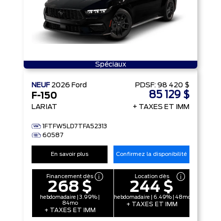
Spéciaux
NEUF
2026
Ford
PDSF:
98 420 $
85 129 $
F-150
LARIAT
+ TAXES ET IMM
1FTFW5LD7TFA52313
60587
En savoir plus
Confirmez la disponibilité
Financement dès
Location dès
268 $
244 $
hebdomadaire | 3.99% |
hebdomadaire | 6.49% | 48mo
84mo
+ TAXES ET IMM
+ TAXES ET IMM