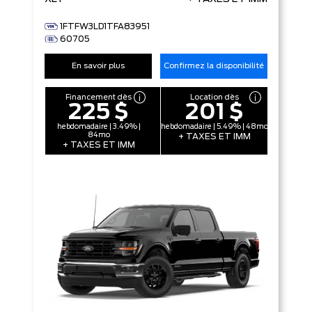
1FTFW3LD1TFA83951
60705
En savoir plus
Confirmez la disponibilité
Financement dès
Location dès
225 $
201 $
hebdomadaire | 3.49% |
hebdomadaire | 5.49% | 48mo
84mo
+ TAXES ET IMM
+ TAXES ET IMM