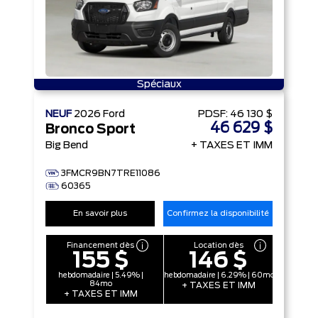
Spéciaux
NEUF
2026
Ford
PDSF:
46 130 $
46 629 $
Bronco Sport
Big Bend
+ TAXES ET IMM
3FMCR9BN7TRE11086
60365
En savoir plus
Confirmez la disponibilité
Financement dès
Location dès
155 $
146 $
hebdomadaire | 5.49% |
hebdomadaire | 6.29% | 60mo
84mo
+ TAXES ET IMM
+ TAXES ET IMM