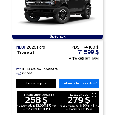
Spéciaux
NEUF
2026
Ford
PDSF:
74 100 $
71 599 $
Transit
+ TAXES ET IMM
1FTBR2C8XTKA85370
60614
En savoir plus
Confirmez la disponibilité
Financement dès
Location dès
258 $
279 $
hebdomadaire | 3.99% | 72mo
hebdomadaire | 6.29% | 48mo
+ TAXES ET IMM
+ TAXES ET IMM