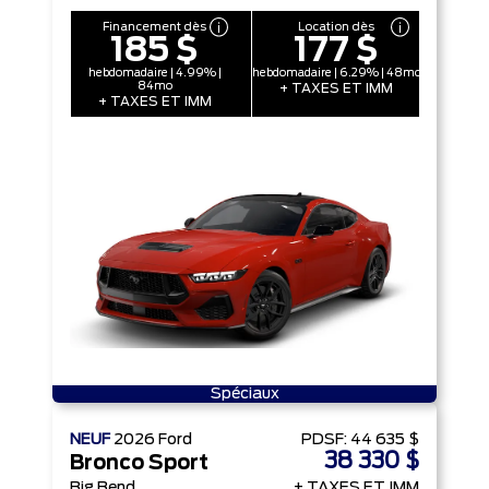
Financement dès
Location dès
185 $
177 $
hebdomadaire | 4.99% |
hebdomadaire | 6.29% | 48mo
84mo
+ TAXES ET IMM
+ TAXES ET IMM
Spéciaux
NEUF
2026
Ford
PDSF:
44 635 $
38 330 $
Bronco Sport
Big Bend
+ TAXES ET IMM