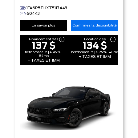
1FA6P8THXT5117443
60443
En savoir plus
Confirmez la disponibilité
Financement dès
Location dès
137 $
134 $
hebdomadaire | 4.99% |
hebdomadaire | 6.29% | 48mo
84mo
+ TAXES ET IMM
+ TAXES ET IMM