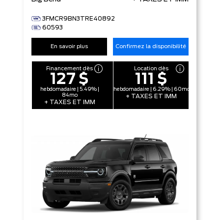
3FMCR9BN3TRE40892
60593
En savoir plus
Confirmez la disponibilité
Financement dès
Location dès
127 $
111 $
hebdomadaire | 5.49% |
hebdomadaire | 6.29% | 60mo
84mo
+ TAXES ET IMM
+ TAXES ET IMM