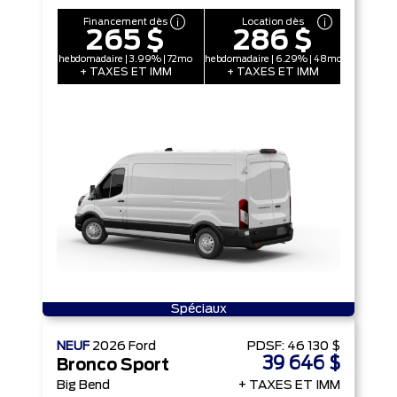
Financement dès
Location dès
265 $
286 $
hebdomadaire | 3.99% | 72mo
hebdomadaire | 6.29% | 48mo
+ TAXES ET IMM
+ TAXES ET IMM
Spéciaux
NEUF
2026
Ford
PDSF:
46 130 $
39 646 $
Bronco Sport
Big Bend
+ TAXES ET IMM