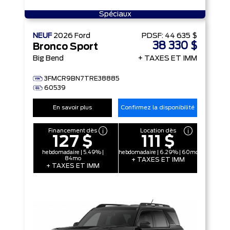
Spéciaux
NEUF
2026
Ford
PDSF:
44 635 $
38 330 $
Bronco Sport
Big Bend
+ TAXES ET IMM
3FMCR9BN7TRE38885
60539
En savoir plus
Confirmez la disponibilité
Financement dès
Location dès
127 $
111 $
hebdomadaire | 5.49% |
hebdomadaire | 6.29% | 60mo
84mo
+ TAXES ET IMM
+ TAXES ET IMM