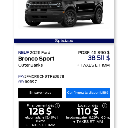
Spéciaux
NEUF
2026
Ford
PDSF:
45 890 $
38 511 $
Bronco Sport
Outer Banks
+ TAXES ET IMM
3FMCR9CN9TRE38711
60597
En savoir plus
Confirmez la disponibilité
Financement dès
Location dès
128 $
110 $
hebdomadaire | 5.49% |
hebdomadaire | 6.29% | 60mo
84mo
+ TAXES ET IMM
+ TAXES ET IMM