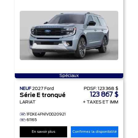
Spéciaux
NEUF
2027
Ford
PDSF:
123 368 $
123 867 $
Série E tronqué
LARIAT
+ TAXES ET IMM
1FDXE4FN1VDD20921
61165
En savoir plus
Confirmez la disponibilité